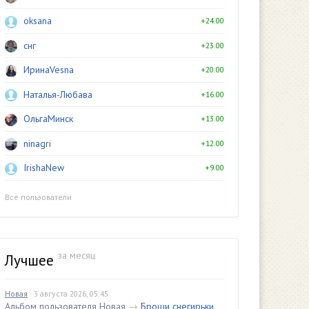
oksana
+24.00
снг
+23.00
ИринаVesna
+20.00
Наталья-Любава
+16.00
ОльгаМинск
+13.00
ninagri
+12.00
IrishaNew
+9.00
Все пользователи
за месяц
Лучшее
Новая
· 3 августа 2026, 05:45
Альбом пользователя Новая
→
Броши снегирьки