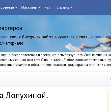
бучение
Магазины
Чат
Справка
мастеров
олио
своих бисерных работ, научиться делать
украшение
е/материале
щено бисероплетению и всему, что есть вокруг него. Любые мнения, ко
прещенных социальных сетях", но не здесь. Любое двоякое толкование п
 принявшие участие в обсуждениях политики, холиварах на происходяще
а Лопухиной.