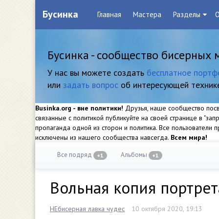
Бусинка
Главная
Мастера
Разделы
О
Бусинка - сообщество бисерных 
У нас вы можете создать
бесплатное портф
или
задать вопрос
об интересующей техник
Businka.org - вне политики!
Друзья, наше сообщество посвя
связанные с политикой публикуйте на своей странице в "за
пропаганда одной из сторон и политика. Все пользователи
исключены из нашего сообщества навсегда.
Всем мира!
Все подряд
Альбомы
+1
+1
Вольная копия портрет
НЕбисерная лавка чудес
10 октября 2020, 19:13