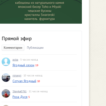
Прямой эфир
Комментарии
Публикации
aska
· 5 часов назад
Ягодный сезон
19
ninagri
· 10 часов назад
Сотуар Ягодный
10
Stavka0761
· 11 часов назад
Роза Дуся
5