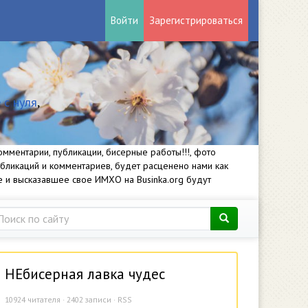
Войти
Зарегистрироваться
 с нуля
,
мментарии, публикации, бисерные работы!!!, фото
убликаций и комментариев, будет расценено нами как
е и высказавшее свое ИМХО на Businka.org будут
НЕбисерная лавка чудес
10924
читателя · 2402 записи ·
RSS