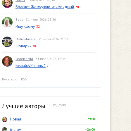
Браслет Жемчужно-изумрудный
28
Вера
· 31 июля 2026, 23:36
Ищу схему
32
Ostrovbisera
· 31 июля 2026, 21:02
Фонарик
30
Ostertomta
· 31 июля 2026, 18:44
Белый&Розовый
7
Весь эфир
·
RSS
Лучшие авторы
за неделю
Новая
+29.00
tes-ov
+26.00