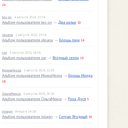
24
tes-ov
· 4 августа 2026, 13:54
Альбом пользователя tes-ov
→
Два колье
10
oksana
· 2 августа 2026, 19:34
Альбом пользователя oksana
→
Брошь паук
14
снг
· 5 августа 2026, 18:26
Альбом пользователя снг
→
Ягодный сезон
19
ИринаVesna
· 1 августа 2026, 11:05
Альбом пользователя ИринаVesna
→
Брошь Ирида
18
ОльгаМинск
· 6 августа 2026, 20:20
Альбом пользователя ОльгаМинск
→
Роза Дуся
5
ninagri
· Вчера в 14:18
Альбом пользователя ninagri
→
Сотуар Ягодный
10