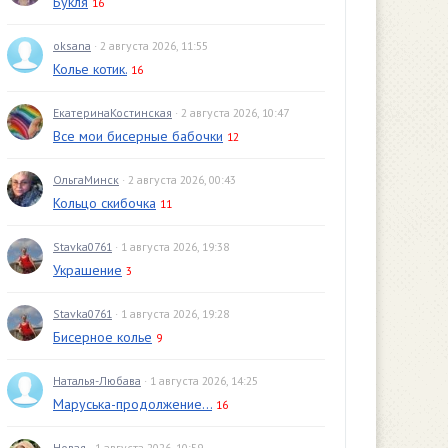
Букля
16
oksana
· 2 августа 2026, 11:55
Колье котик.
16
ЕкатеринаКостинская
· 2 августа 2026, 10:47
Все мои бисерные бабочки
12
ОльгаМинск
· 2 августа 2026, 00:43
Кольцо скибочка
11
Stavka0761
· 1 августа 2026, 19:38
Украшение
3
Stavka0761
· 1 августа 2026, 19:28
Бисерное колье
9
Наталья-Любава
· 1 августа 2026, 14:25
Маруська-продолжение...
16
Новая
· 1 августа 2026, 10:59