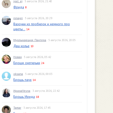
igel_ej
· 5 августа 2026, 21:40
Фрида
8
ninagri
· 5 августа 2026, 20:29
Вазочки из пробирок и немного про
цветы...
14
Мурлыкающая_Пантера
· 5 августа 2026, 20:05
Два колье
10
Новая
· 5 августа 2026, 05:42
Броши снегирьки
24
oksana
· 5 августа 2026, 00:03
Брошь паук
14
ИринаVesna
· 3 августа 2026, 22:42
Брошь Ирида
18
Tamar
· 3 августа 2026, 17:45