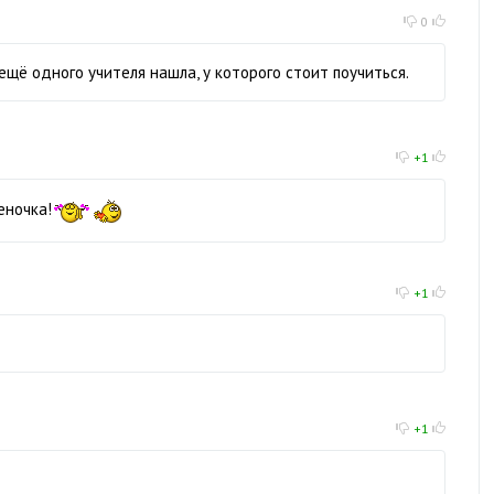
0
ещё одного учителя нашла, у которого стоит поучиться.
+1
еночка!
+1
+1