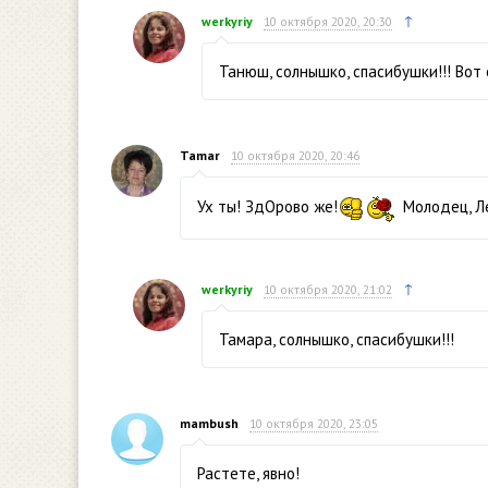
↑
werkyriy
10 октября 2020, 20:30
Танюш, солнышко, спасибушки!!! Вот 
Tamar
10 октября 2020, 20:46
Ух ты! ЗдОрово же!
Молодец, Л
↑
werkyriy
10 октября 2020, 21:02
Тамара, солнышко, спасибушки!!!
mambush
10 октября 2020, 23:05
Растете, явно!