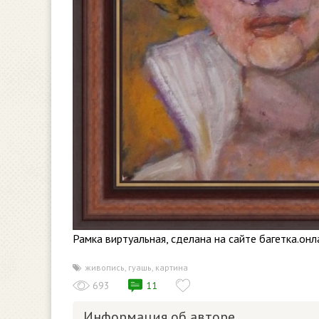
Рамка виртуальная, сделана на сайте багетка.онл
живопись
,
гуашь
,
картина
693
11
Информация об авторе