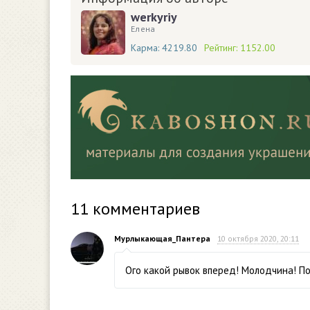
werkyriy
Елена
Карма:
4219.80
Рейтинг:
1152.00
11
комментариев
Мурлыкающая_Пантера
10 октября 2020, 20:11
Ого какой рывок вперед! Молодчина! П