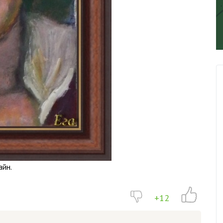
айн.
+12