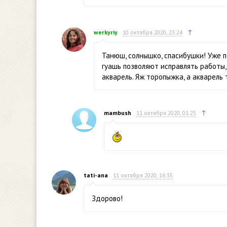
↑
werkyriy
10 октября 2020, 23:24
Танюш, солнышко, спасибушки! Уже по
гуашь позволяют исправлять работы
акварель. Яж торопыжка, а акварель
↑
mambush
11 октября 2020, 01:25
tati-ana
11 октября 2020, 16:35
Здорово!