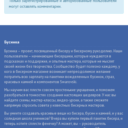
Только зарегистрированные и авторизованные пользователи
могут оставлять комментарии.
Бусинка
Бусинка – проект, посвященный бисеру и бисерному рукоделию. Наши
пользователи – начинающие бисерщики, которые нуждаются в
подсказках и поддержке, и опытные мастера, которые не мыслят
своей жизни без творчества. Сообщество будет полезно каждому, у
кого в бисерном магазине возникает непреодолимое желание
потратить всю зарплату на пакетики вожделенных бусинок, страз,
красивых камней и компонентов Swarovski.
Мы научим вас плести совсем простенькие украшения, и поможем
разобраться в тонкостях создания настоящих шедевров. У нас вы
найдете схемы, мастер-классы, видео-уроки, а также сможете
напрямую спросить совета у известных бисерных мастеров.
Вы умеете создавать красивые вещи из бисера, бусин и камней, и у вас
солидная школа учеников? Вчера вы купили первый пакетик бисера, и
теперь хотите сплести фенечку? А может, вы – руководитель