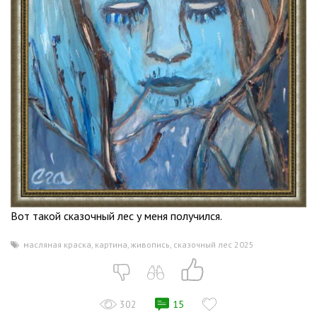
Вот такой сказочный лес у меня получился.
масляная краска
,
картина
,
живопись
,
сказочный лес 2025
302
15