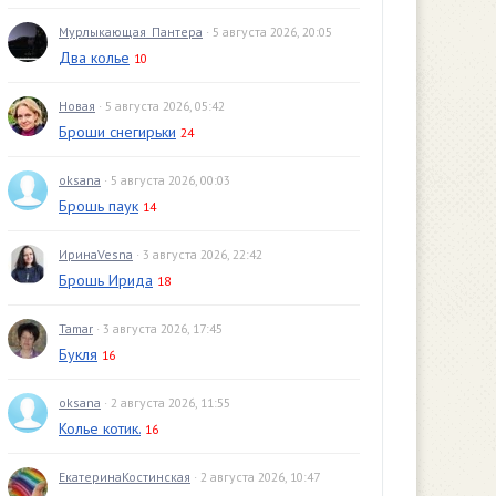
Мурлыкающая_Пантера
· 5 августа 2026, 20:05
Два колье
10
Новая
· 5 августа 2026, 05:42
Броши снегирьки
24
oksana
· 5 августа 2026, 00:03
Брошь паук
14
ИринаVesna
· 3 августа 2026, 22:42
Брошь Ирида
18
Tamar
· 3 августа 2026, 17:45
Букля
16
oksana
· 2 августа 2026, 11:55
Колье котик.
16
ЕкатеринаКостинская
· 2 августа 2026, 10:47