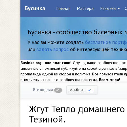
Бусинка
Главная
Мастера
Разделы
О
Бусинка - сообщество бисерных 
У нас вы можете создать
бесплатное портф
или
задать вопрос
об интересующей техник
Businka.org - вне политики!
Друзья, наше сообщество посвя
связанные с политикой публикуйте на своей странице в "за
пропаганда одной из сторон и политика. Все пользователи
исключены из нашего сообщества навсегда.
Всем мира!
Все подряд
Альбомы
+1
+1
Жгут Тепло домашнего 
Тезиной.