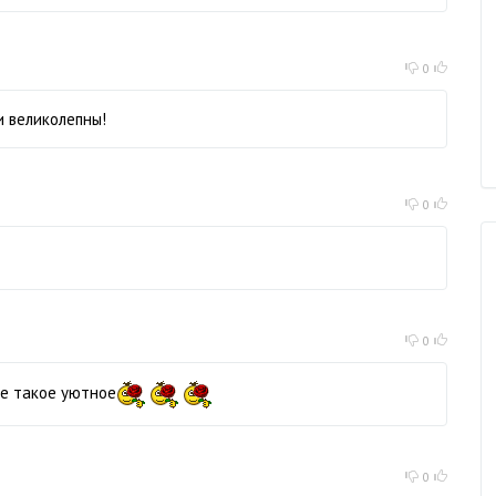
0
и великолепны!
0
0
ие такое уютное
0