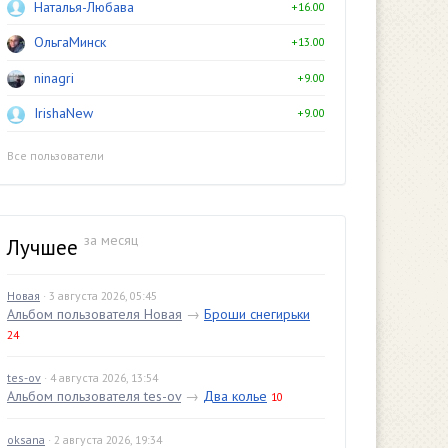
Наталья-Любава
+16.00
ОльгаМинск
+13.00
ninagri
+9.00
IrishaNew
+9.00
Все пользователи
за месяц
Лучшее
Новая
· 3 августа 2026, 05:45
Альбом пользователя Новая
→
Броши снегирьки
24
tes-ov
· 4 августа 2026, 13:54
Альбом пользователя tes-ov
→
Два колье
10
oksana
· 2 августа 2026, 19:34