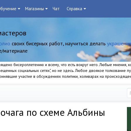
бучение
Магазины
Чат
Справка
мастеров
олио
своих бисерных работ, научиться делать
украшение
е/материале
щено бисероплетению и всему, что есть вокруг него. Любые мнения, ко
прещенных социальных сетях", но не здесь. Любое двоякое толкование п
 принявшие участие в обсуждениях политики, холиварах на происходяще
очага по схеме Альбины