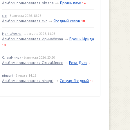
Альбом пользователя oksana
→
Брошь паук
14
снг
· 5 августа 2026, 18:26
Альбом пользователя снг
→
Ягодный сезон
18
ИринаVesna
· 1 августа 2026, 11:05
Альбом пользователя ИринаVesna
→
Брошь Ирида
18
ОльгаМинск
· 6 августа 2026, 20:20
Альбом пользователя ОльгаМинск
→
Роза Дуся
5
ninagri
· Вчера в 14:18
Альбом пользователя ninagri
→
Сотуар Ягодный
10