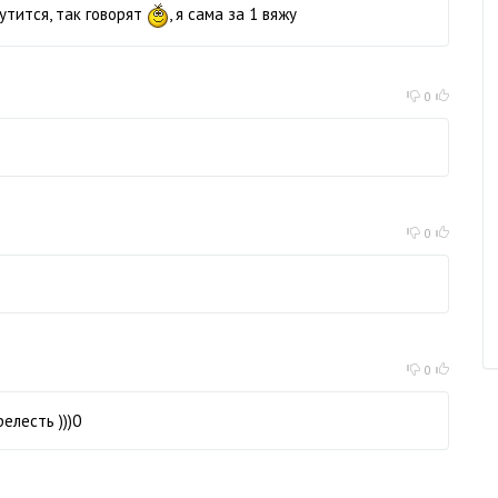
утится, так говорят
, я сама за 1 вяжу
0
0
0
елесть )))0