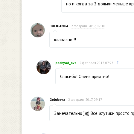
но и когда за 2 дольки меньше кр
HULIGANKA
2 февраля 2017, 07:18
клааасно!!!
↑
podryad_ova
2 февраля 2017, 07:23
Спасибо! Очень приятно!
Golubeva
2 февраля 2017, 09:17
Замечательно ))))) Все жгутики просто пр