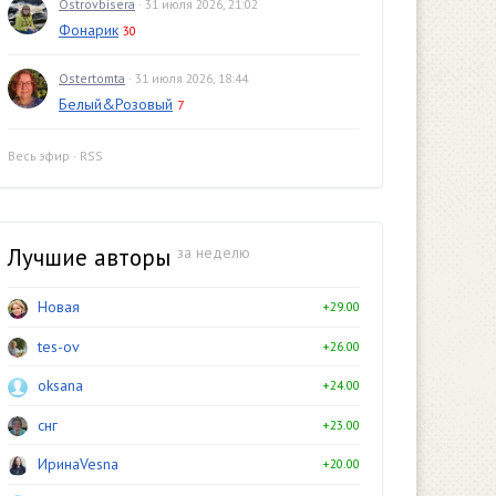
Ostrovbisera
· 31 июля 2026, 21:02
Фонарик
30
Ostertomta
· 31 июля 2026, 18:44
Белый&Розовый
7
Весь эфир
·
RSS
Лучшие авторы
за неделю
Новая
+29.00
tes-ov
+26.00
oksana
+24.00
снг
+23.00
ИринаVesna
+20.00