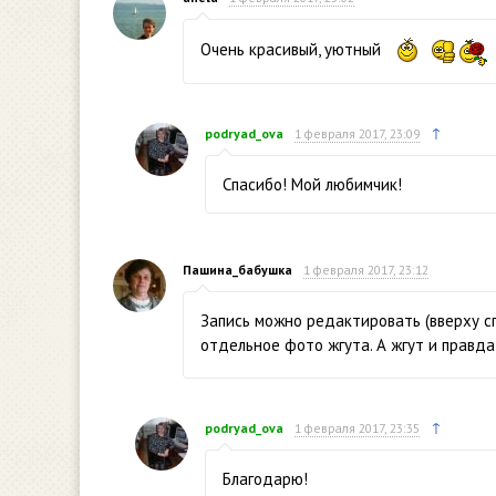
Очень красивый, уютный
↑
podryad_ova
1 февраля 2017, 23:09
Спасибо! Мой любимчик!
Пашина_бабушка
1 февраля 2017, 23:12
Запись можно редактировать (вверху сп
отдельное фото жгута. А жгут и правд
↑
podryad_ova
1 февраля 2017, 23:35
Благодарю!