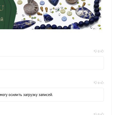
0
0
могу осилить загрузку записей.
0