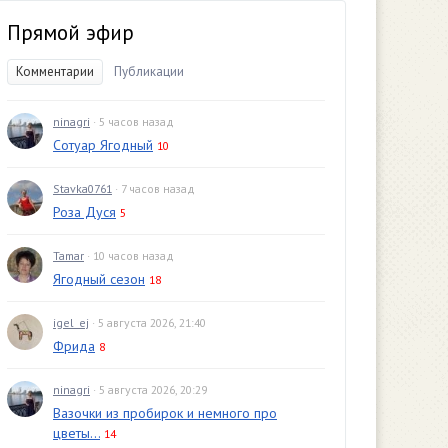
Прямой эфир
Комментарии
Публикации
ninagri
· 5 часов назад
Сотуар Ягодный
10
Stavka0761
· 7 часов назад
Роза Дуся
5
Tamar
· 10 часов назад
Ягодный сезон
18
igel_ej
· 5 августа 2026, 21:40
Фрида
8
ninagri
· 5 августа 2026, 20:29
Вазочки из пробирок и немного про
цветы...
14