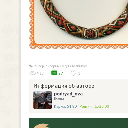
бисер
,
бисерный жгут столбиком
912
27
1
Информация об авторе
podryad_ova
Елена
Карма:
51.80
Рейтинг:
1320.00