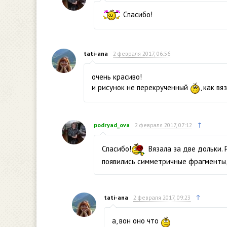
Спасибо!
tati-ana
2 февраля 2017, 06:56
очень красиво!
и рисунок не перекрученный
, как в
↑
podryad_ova
2 февраля 2017, 07:12
Спасибо!
Вязала за две дольки. 
появились симметричные фрагменты,
↑
tati-ana
2 февраля 2017, 09:23
а, вон оно что