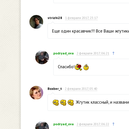
strizhi28
1 февраля 2017, 23:17
Еще один красавчик!!! Все Ваши жгутик
↑
podryad_ova
2 февраля 2017, 06:21
Спасибо!
Boxber_t
2 февраля 2017, 05:40
Жгутик классный, и назван
↑
podryad_ova
2 февраля 2017, 06:22