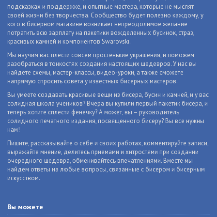
подсказках и поддержке, и опытные мастера, которые не мыслят
своей жизни без творчества. Сообщество будет полезно каждому, у
кого в бисерном магазине возникает непреодолимое желание
потратить всю зарплату на пакетики вожделенных бусинок, страз,
красивых камней и компонентов Swarovski.
Мы научим вас плести совсем простенькие украшения, и поможем
разобраться в тонкостях создания настоящих шедевров. У нас вы
найдете схемы, мастер-классы, видео-уроки, а также сможете
напрямую спросить совета у известных бисерных мастеров.
Вы умеете создавать красивые вещи из бисера, бусин и камней, и у вас
солидная школа учеников? Вчера вы купили первый пакетик бисера, и
теперь хотите сплести фенечку? А может, вы – руководитель
солидного печатного издания, посвященного бисеру? Вы все нужны
нам!
Пишите, рассказывайте о себе и своих работах, комментируйте записи,
выражайте мнение, делитесь приемами и хитростями при создании
очередного шедевра, обменивайтесь впечатлениями. Вместе мы
найдем ответы на любые вопросы, связанные с бисером и бисерным
искусством.
Вы можете