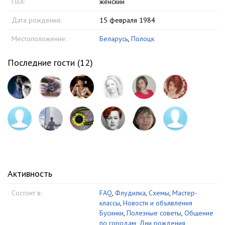
Пол:
женский
Дата рождения:
15 февраля 1984
Местоположение:
Беларусь
,
Полоцк
Последние гости (
12
)
Активность
Состоит в:
FAQ
,
Флудилка
,
Схемы
,
Мастер-
классы
,
Новости и объявления
Бусинки
,
Полезные советы
,
Общение
по городам
,
Дни рождения
,