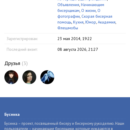
Объявления
,
Начинающим
бисерщикам
,
О жизни
,
О
фотографии
,
Скорая бисерная
помощь
,
Кухня
,
Юмор
,
Академия
,
Флешмобы
Зарегистрирован:
23 мая 2014, 19:22
Последний визит:
08 августа 2026, 21:27
Друзья
(3)
Бусинка
Бусинка – проект, посвященный бисеру и бисерному рукоделию. Наши
пользователи – начинающие бисерщики, которые нуждаются в