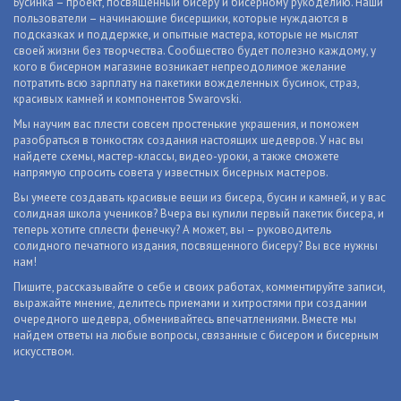
Бусинка – проект, посвященный бисеру и бисерному рукоделию. Наши
пользователи – начинающие бисерщики, которые нуждаются в
подсказках и поддержке, и опытные мастера, которые не мыслят
своей жизни без творчества. Сообщество будет полезно каждому, у
кого в бисерном магазине возникает непреодолимое желание
потратить всю зарплату на пакетики вожделенных бусинок, страз,
красивых камней и компонентов Swarovski.
Мы научим вас плести совсем простенькие украшения, и поможем
разобраться в тонкостях создания настоящих шедевров. У нас вы
найдете схемы, мастер-классы, видео-уроки, а также сможете
напрямую спросить совета у известных бисерных мастеров.
Вы умеете создавать красивые вещи из бисера, бусин и камней, и у вас
солидная школа учеников? Вчера вы купили первый пакетик бисера, и
теперь хотите сплести фенечку? А может, вы – руководитель
солидного печатного издания, посвященного бисеру? Вы все нужны
нам!
Пишите, рассказывайте о себе и своих работах, комментируйте записи,
выражайте мнение, делитесь приемами и хитростями при создании
очередного шедевра, обменивайтесь впечатлениями. Вместе мы
найдем ответы на любые вопросы, связанные с бисером и бисерным
искусством.