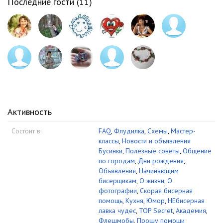
Последние гости (
11
)
Активность
Состоит в:
FAQ
,
Флудилка
,
Схемы
,
Мастер-
классы
,
Новости и объявления
Бусинки
,
Полезные советы
,
Общение
по городам
,
Дни рождения
,
Объявления
,
Начинающим
бисерщикам
,
О жизни
,
О
фотографии
,
Скорая бисерная
помощь
,
Кухня
,
Юмор
,
НЕбисерная
лавка чудес
,
TOP Secret
,
Академия
,
Флешмобы
,
Прошу помощи