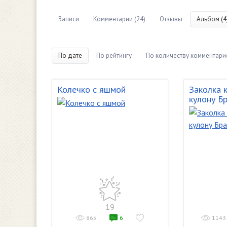
Записи
Комментарии (24)
Отзывы
Альбом (4
По дате
По рейтингу
По количеству комментари
Колечко с яшмой
Заколка 
кулону Б
19
865
6
1143