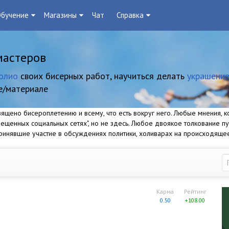
бучение
Магазины
Чат
Справка
мастеров
олио
своих бисерных работ, научиться делать
украшение
е/материале
щено бисероплетению и всему, что есть вокруг него. Любые мнения, ко
прещенных социальных сетях", но не здесь. Любое двоякое толкование п
 принявшие участие в обсуждениях политики, холиварах на происходяще
Карма
Рейтинг
0.50
+108.00