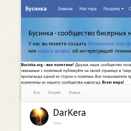
Бусинка
Главная
Мастера
Разделы
О
Бусинка - сообщество бисерных 
У нас вы можете создать
бесплатное портф
или
задать вопрос
об интересующей техник
Businka.org - вне политики!
Друзья, наше сообщество посвя
связанные с политикой публикуйте на своей странице в "за
пропаганда одной из сторон и политика. Все пользователи
исключены из нашего сообщества навсегда.
Всем мира!
Все
Онлайн
Новые
DarKera
Алла