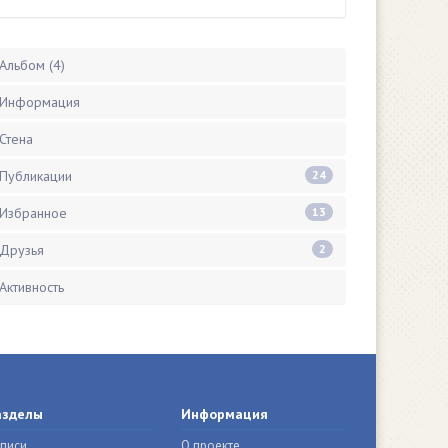
Альбом (4)
Информация
Стена
Публикации
24
Избранное
13
Друзья
2
Активность
азделы
Информация
писи
О проекте