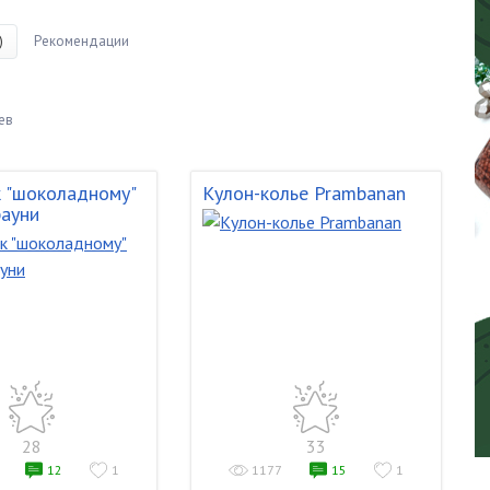
)
Рекомендации
ев
к "шоколадному"
Кулон-колье Prambanan
рауни
28
33
12
1
1177
15
1