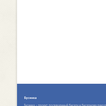
Бусинка
Бусинка – проект, посвященный бисеру и бисерному руко