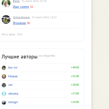
Вера
· 31 июля 2026, 23:36
Ищу схему
32
Ostrovbisera
· 31 июля 2026, 21:02
Фонарик
30
Весь эфир
·
RSS
Лучшие авторы
за неделю
tes-ov
+49.00
Новая
+33.00
снг
+28.00
oksana
+27.00
ninagri
+24.00