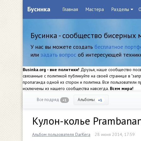
Бусинка
Главная
Мастера
Разделы
О
Бусинка - сообщество бисерных 
У нас вы можете создать
бесплатное портф
или
задать вопрос
об интересующей техник
Businka.org - вне политики!
Друзья, наше сообщество посвя
связанные с политикой публикуйте на своей странице в "за
пропаганда одной из сторон и политика. Все пользователи
исключены из нашего сообщества навсегда.
Всем мира!
Все подряд
Альбомы
+1
+1
Кулон-колье Prambana
Альбом пользователя DarKera
28 июня 2014, 17:59