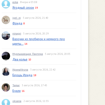
aska
· Вчера в 03:08
Ягодный сезон
19
igel_ej
· 5 августа 2026, 21:40
Фрида
8
ninagri
· 5 августа 2026, 20:29
Вазочки из пробирок и немного про
цветы...
14
Мурлыкающая_Пантера
· 5 августа 2026, 20:05
Два колье
10
ИринаVesna
· 3 августа 2026, 22:42
Брошь Ирида
18
Tamar
· 3 августа 2026, 17:45
Букля
16
oksana
· 2 августа 2026, 11:55