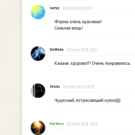
natyy
28 июня 2014, 18:17
Форма очень красивая!
Сильная вещь!
Delfinka
28 июня 2014, 18:21
Каааак здорово!!! Очень понравилось.
Stells
28 июня 2014, 18:50
Чудесный, потрясающий кулон))))
DarKera
28 июня 2014, 19:56