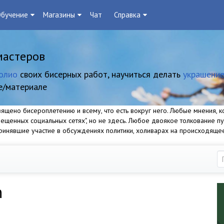
бучение
Магазины
Чат
Справка
мастеров
олио
своих бисерных работ, научиться делать
украшение
е/материале
щено бисероплетению и всему, что есть вокруг него. Любые мнения, ко
прещенных социальных сетях", но не здесь. Любое двоякое толкование п
 принявшие участие в обсуждениях политики, холиварах на происходяще
n