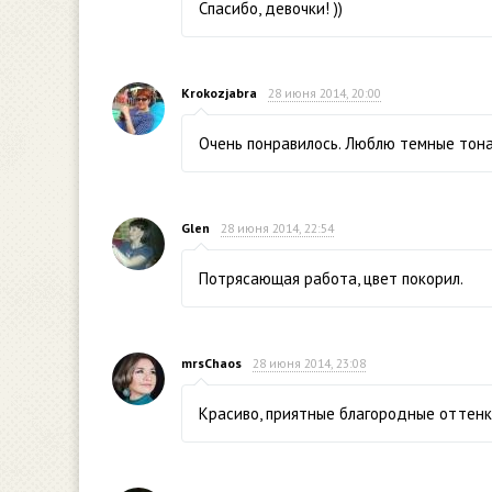
Спасибо, девочки! ))
Krokozjabra
28 июня 2014, 20:00
Очень понравилось. Люблю темные тона
Glen
28 июня 2014, 22:54
Потрясающая работа, цвет покорил.
mrsChaos
28 июня 2014, 23:08
Красиво, приятные благородные оттенк