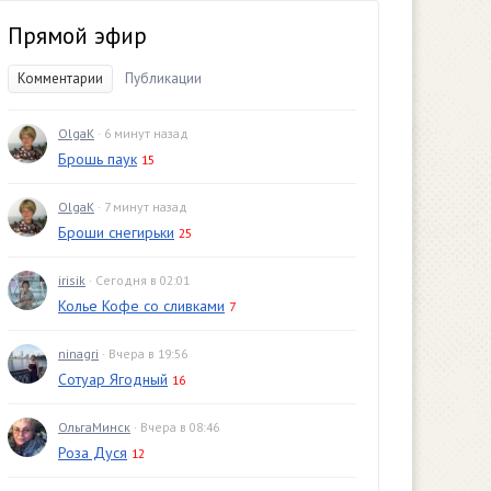
Прямой эфир
Комментарии
Публикации
OlgaK
· 6 минут назад
Брошь паук
15
OlgaK
· 7 минут назад
Броши снегирьки
25
irisik
· Сегодня в 02:01
Колье Кофе со сливками
7
ninagri
· Вчера в 19:56
Сотуар Ягодный
16
ОльгаМинск
· Вчера в 08:46
Роза Дуся
12