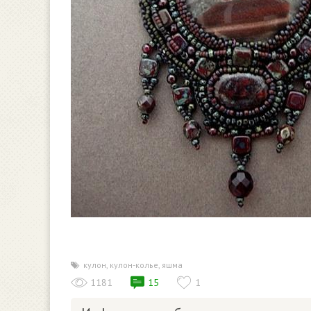
кулон
,
кулон-колье
,
яшма
1181
15
1