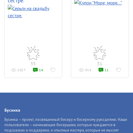
сестре.
35
31
1027
14
914
11
Бусинка
Бусинка – проект, посвященный бисеру и бисерному рукоделию. Наши
пользователи – начинающие бисерщики, которые нуждаются в
подсказках и поддержке, и опытные мастера, которые не мыслят