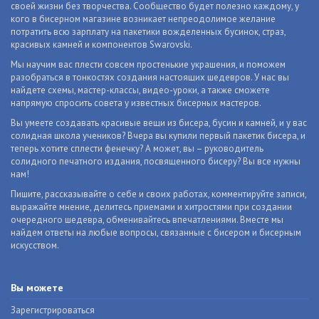
своей жизни без творчества. Сообщество будет полезно каждому, у
кого в бисерном магазине возникает непреодолимое желание
потратить всю зарплату на пакетики вожделенных бусинок, страз,
красивых камней и компонентов Swarovski.
Мы научим вас плести совсем простенькие украшения, и поможем
разобраться в тонкостях создания настоящих шедевров. У нас вы
найдете схемы, мастер-классы, видео-уроки, а также сможете
напрямую спросить совета у известных бисерных мастеров.
Вы умеете создавать красивые вещи из бисера, бусин и камней, и у вас
солидная школа учеников? Вчера вы купили первый пакетик бисера, и
теперь хотите сплести фенечку? А может, вы – руководитель
солидного печатного издания, посвященного бисеру? Вы все нужны
нам!
Пишите, рассказывайте о себе и своих работах, комментируйте записи,
выражайте мнение, делитесь приемами и хитростями при создании
очередного шедевра, обменивайтесь впечатлениями. Вместе мы
найдем ответы на любые вопросы, связанные с бисером и бисерным
искусством.
Вы можете
Зарегистрироваться