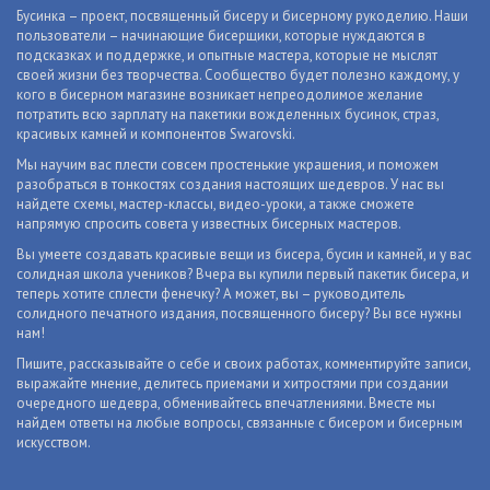
Бусинка – проект, посвященный бисеру и бисерному рукоделию. Наши
пользователи – начинающие бисерщики, которые нуждаются в
подсказках и поддержке, и опытные мастера, которые не мыслят
своей жизни без творчества. Сообщество будет полезно каждому, у
кого в бисерном магазине возникает непреодолимое желание
потратить всю зарплату на пакетики вожделенных бусинок, страз,
красивых камней и компонентов Swarovski.
Мы научим вас плести совсем простенькие украшения, и поможем
разобраться в тонкостях создания настоящих шедевров. У нас вы
найдете схемы, мастер-классы, видео-уроки, а также сможете
напрямую спросить совета у известных бисерных мастеров.
Вы умеете создавать красивые вещи из бисера, бусин и камней, и у вас
солидная школа учеников? Вчера вы купили первый пакетик бисера, и
теперь хотите сплести фенечку? А может, вы – руководитель
солидного печатного издания, посвященного бисеру? Вы все нужны
нам!
Пишите, рассказывайте о себе и своих работах, комментируйте записи,
выражайте мнение, делитесь приемами и хитростями при создании
очередного шедевра, обменивайтесь впечатлениями. Вместе мы
найдем ответы на любые вопросы, связанные с бисером и бисерным
искусством.