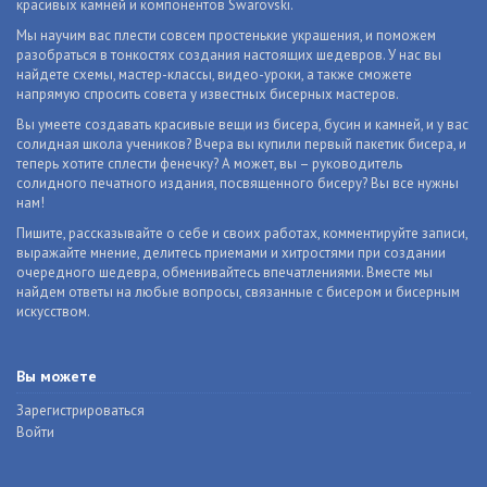
красивых камней и компонентов Swarovski.
Мы научим вас плести совсем простенькие украшения, и поможем
разобраться в тонкостях создания настоящих шедевров. У нас вы
найдете схемы, мастер-классы, видео-уроки, а также сможете
напрямую спросить совета у известных бисерных мастеров.
Вы умеете создавать красивые вещи из бисера, бусин и камней, и у вас
солидная школа учеников? Вчера вы купили первый пакетик бисера, и
теперь хотите сплести фенечку? А может, вы – руководитель
солидного печатного издания, посвященного бисеру? Вы все нужны
нам!
Пишите, рассказывайте о себе и своих работах, комментируйте записи,
выражайте мнение, делитесь приемами и хитростями при создании
очередного шедевра, обменивайтесь впечатлениями. Вместе мы
найдем ответы на любые вопросы, связанные с бисером и бисерным
искусством.
Вы можете
Зарегистрироваться
Войти