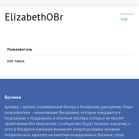
ElizabethOBr
Рейтинг
0.00
Пользователь
нет таких
Бусинка
Бусинка – проект, посвященный бисеру и бисерному рукоделию. Наши
пользователи – начинающие бисерщики, которые нуждаются в
подсказках и поддержке, и опытные мастера, которые не мыслят
своей жизни без творчества. Сообщество будет полезно каждому, у
кого в бисерном магазине возникает непреодолимое желание
потратить всю зарплату на пакетики вожделенных бусинок, страз,