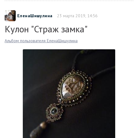
ЕленаШишулина
23 марта 2019, 14:56
Кулон "Страж замка"
Альбом пользователя ЕленаШишулина