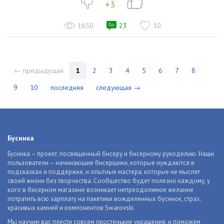
+3
1650
23
10
← предыдущая
1
2
3
4
5
6
7
8
9
10
последняя
следующая →
Бусинка
Бусинка – проект, посвященный бисеру и бисерному рукоделию. Наши
пользователи – начинающие бисерщики, которые нуждаются в
подсказках и поддержке, и опытные мастера, которые не мыслят
своей жизни без творчества. Сообщество будет полезно каждому, у
кого в бисерном магазине возникает непреодолимое желание
потратить всю зарплату на пакетики вожделенных бусинок, страз,
красивых камней и компонентов Swarovski.
Мы научим вас плести совсем простенькие украшения, и поможем