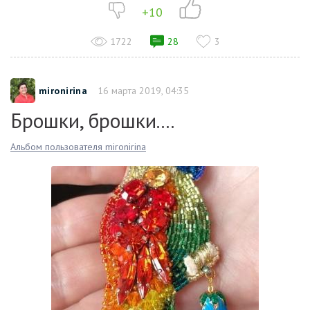
+10
1722
28
3
mironirina
16 марта 2019, 04:35
Брошки, брошки....
Альбом пользователя mironirina