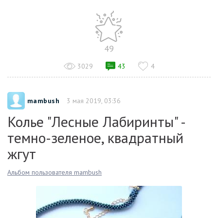
49
3029
43
4
mambush
3 мая 2019, 03:36
Колье "Лесные Лабиринты" -
темно-зеленое, квадратный
жгут
Альбом пользователя mambush