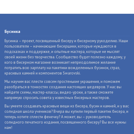
Бусинка
Бусинка – проект, посвященный бисеру и бисерному рукоделию. Наши
пользователи – начинающие бисерщики, которые нуждаются в
подсказках и поддержке, и опытные мастера, которые не мыслят
своей жизни без творчества. Сообщество будет полезно каждому, у
кого в бисерном магазине возникает непреодолимое желание
потратить всю зарплату на пакетики вожделенных бусинок, страз,
красивых камней и компонентов Swarovski.
Мы научим вас плести совсем простенькие украшения, и поможем
разобраться в тонкостях создания настоящих шедевров. У нас вы
найдете схемы, мастер-классы, видео-уроки, а также сможете
напрямую спросить совета у известных бисерных мастеров.
Вы умеете создавать красивые вещи из бисера, бусин и камней, и у вас
солидная школа учеников? Вчера вы купили первый пакетик бисера, и
теперь хотите сплести фенечку? А может, вы – руководитель
солидного печатного издания, посвященного бисеру? Вы все нужны
нам!