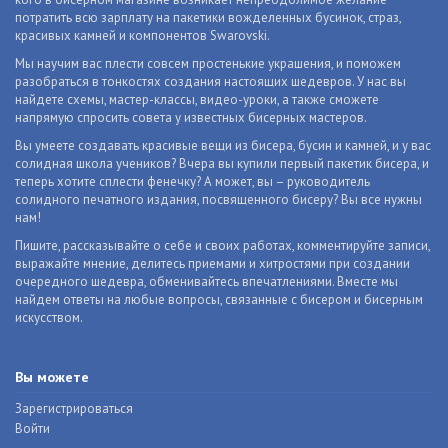
потратить всю зарплату на пакетики вожделенных бусинок, страз,
красивых камней и компонентов Swarovski.
Мы научим вас плести совсем простенькие украшения, и поможем
разобраться в тонкостях создания настоящих шедевров. У нас вы
найдете схемы, мастер-классы, видео-уроки, а также сможете
напрямую спросить совета у известных бисерных мастеров.
Вы умеете создавать красивые вещи из бисера, бусин и камней, и у вас
солидная школа учеников? Вчера вы купили первый пакетик бисера, и
теперь хотите сплести фенечку? А может, вы – руководитель
солидного печатного издания, посвященного бисеру? Вы все нужны
нам!
Пишите, рассказывайте о себе и своих работах, комментируйте записи,
выражайте мнение, делитесь приемами и хитростями при создании
очередного шедевра, обменивайтесь впечатлениями. Вместе мы
найдем ответы на любые вопросы, связанные с бисером и бисерным
искусством.
Вы можете
Зарегистрироваться
Войти