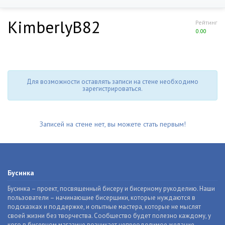
KimberlyB82
Рейтинг
0.00
Для возможности оставлять записи на стене необходимо
зарегистрироваться.
Записей на стене нет, вы можете стать первым!
Бусинка
Бусинка – проект, посвященный бисеру и бисерному рукоделию. Наши
пользователи – начинающие бисерщики, которые нуждаются в
подсказках и поддержке, и опытные мастера, которые не мыслят
своей жизни без творчества. Сообщество будет полезно каждому, у
кого в бисерном магазине возникает непреодолимое желание