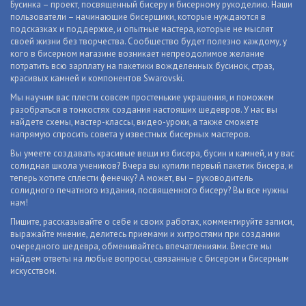
Бусинка – проект, посвященный бисеру и бисерному рукоделию. Наши
пользователи – начинающие бисерщики, которые нуждаются в
подсказках и поддержке, и опытные мастера, которые не мыслят
своей жизни без творчества. Сообщество будет полезно каждому, у
кого в бисерном магазине возникает непреодолимое желание
потратить всю зарплату на пакетики вожделенных бусинок, страз,
красивых камней и компонентов Swarovski.
Мы научим вас плести совсем простенькие украшения, и поможем
разобраться в тонкостях создания настоящих шедевров. У нас вы
найдете схемы, мастер-классы, видео-уроки, а также сможете
напрямую спросить совета у известных бисерных мастеров.
Вы умеете создавать красивые вещи из бисера, бусин и камней, и у вас
солидная школа учеников? Вчера вы купили первый пакетик бисера, и
теперь хотите сплести фенечку? А может, вы – руководитель
солидного печатного издания, посвященного бисеру? Вы все нужны
нам!
Пишите, рассказывайте о себе и своих работах, комментируйте записи,
выражайте мнение, делитесь приемами и хитростями при создании
очередного шедевра, обменивайтесь впечатлениями. Вместе мы
найдем ответы на любые вопросы, связанные с бисером и бисерным
искусством.