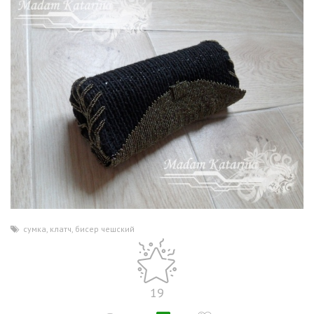
сумка
,
клатч
,
бисер чешский
19