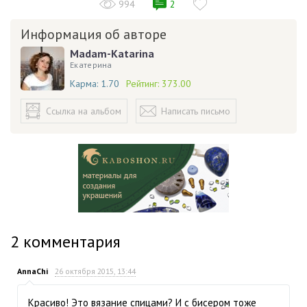
994
2
Информация об авторе
Madam-Katarina
Екатерина
Карма:
1.70
Рейтинг:
373.00
Ссылка на альбом
Написать письмо
2
комментария
AnnaChi
26 октября 2015, 13:44
Красиво! Это вязание спицами? И с бисером тоже