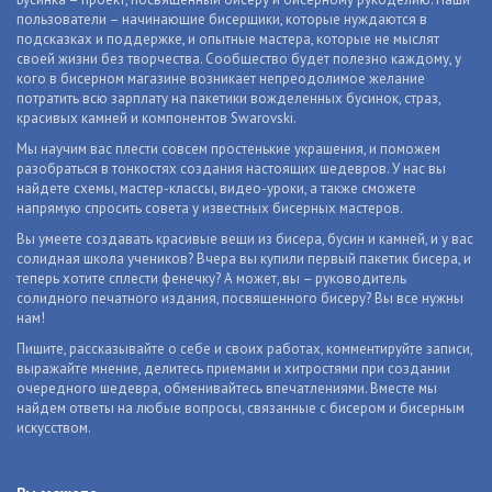
пользователи – начинающие бисерщики, которые нуждаются в
подсказках и поддержке, и опытные мастера, которые не мыслят
своей жизни без творчества. Сообщество будет полезно каждому, у
кого в бисерном магазине возникает непреодолимое желание
потратить всю зарплату на пакетики вожделенных бусинок, страз,
красивых камней и компонентов Swarovski.
Мы научим вас плести совсем простенькие украшения, и поможем
разобраться в тонкостях создания настоящих шедевров. У нас вы
найдете схемы, мастер-классы, видео-уроки, а также сможете
напрямую спросить совета у известных бисерных мастеров.
Вы умеете создавать красивые вещи из бисера, бусин и камней, и у вас
солидная школа учеников? Вчера вы купили первый пакетик бисера, и
теперь хотите сплести фенечку? А может, вы – руководитель
солидного печатного издания, посвященного бисеру? Вы все нужны
нам!
Пишите, рассказывайте о себе и своих работах, комментируйте записи,
выражайте мнение, делитесь приемами и хитростями при создании
очередного шедевра, обменивайтесь впечатлениями. Вместе мы
найдем ответы на любые вопросы, связанные с бисером и бисерным
искусством.