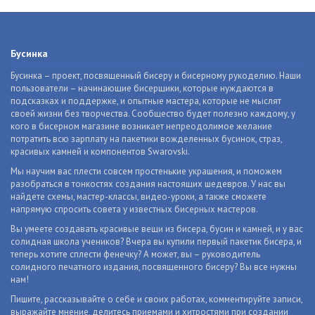
Бусинка
Бусинка – проект, посвященный бисеру и бисерному рукоделию. Наши
пользователи – начинающие бисерщики, которые нуждаются в
подсказках и поддержке, и опытные мастера, которые не мыслят
своей жизни без творчества. Сообщество будет полезно каждому, у
кого в бисерном магазине возникает непреодолимое желание
потратить всю зарплату на пакетики вожделенных бусинок, страз,
красивых камней и компонентов Swarovski.
Мы научим вас плести совсем простенькие украшения, и поможем
разобраться в тонкостях создания настоящих шедевров. У нас вы
найдете схемы, мастер-классы, видео-уроки, а также сможете
напрямую спросить совета у известных бисерных мастеров.
Вы умеете создавать красивые вещи из бисера, бусин и камней, и у вас
солидная школа учеников? Вчера вы купили первый пакетик бисера, и
теперь хотите сплести фенечку? А может, вы – руководитель
солидного печатного издания, посвященного бисеру? Вы все нужны
нам!
Пишите, рассказывайте о себе и своих работах, комментируйте записи,
выражайте мнение, делитесь приемами и хитростями при создании