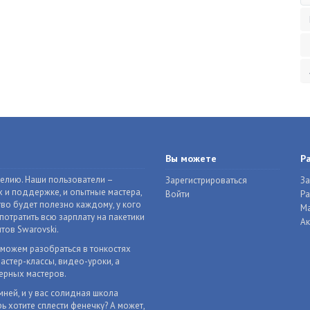
Вы можете
Р
делию. Наши пользователи –
Зарегистрироваться
За
 и поддержке, и опытные мастера,
Войти
Р
во будет полезно каждому, у кого
Ма
отратить всю зарплату на пакетики
Ак
тов Swarovski.
оможем разобраться в тонкостях
астер-классы, видео-уроки, а
ерных мастеров.
мней, и у вас солидная школа
ь хотите сплести фенечку? А может,