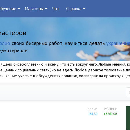
бучение
Магазины
Чат
Справка
мастеров
олио
своих бисерных работ, научиться делать
украшение
е/материале
щено бисероплетению и всему, что есть вокруг него. Любые мнения, ко
прещенных социальных сетях", но не здесь. Любое двоякое толкование п
 принявшие участие в обсуждениях политики, холиварах на происходяще
Карма
Рейтинг
185.30
+3760.00