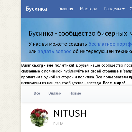
Бусинка
Главная
Мастера
Разделы
О
Бусинка - сообщество бисерных 
У нас вы можете создать
бесплатное портф
или
задать вопрос
об интересующей техник
Businka.org - вне политики!
Друзья, наше сообщество посвя
связанные с политикой публикуйте на своей странице в "за
пропаганда одной из сторон и политика. Все пользователи
исключены из нашего сообщества навсегда.
Всем мира!
Все
Онлайн
Новые
NITUSH
РИНА