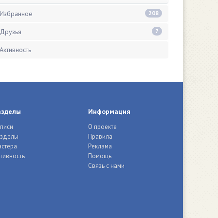
Избранное
208
Друзья
7
Активность
азделы
Информация
писи
О проекте
азделы
Правила
стера
Реклама
тивность
Помощь
Связь с нами