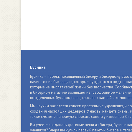
Бусинка
Бусинка – проект, посвященный бисеру и бисерному руко
начинающие бисерщики, которые нуждаются в подсказках
которые не мыслят своей жизни без творчества. Сообщест
в бисерном магазине возникает непреодолимое желание п
вожделенных бусинок, страз, красивых камней и компонен
Мы научим вас плести совсем простенькие украшения, и п
создания настоящих шедевров. У нас вы найдете схемы, м
также сможете напрямую спросить совета у известных бис
Вы умеете создавать красивые вещи из бисера, бусин и ка
учеников? Вчера вы купили первый пакетик бисера, и тепер