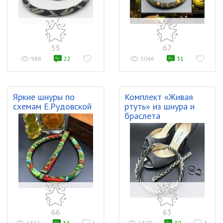
55
67
988
22
1046
31
Яркие шнуры по
Комплект «Живая
схемам Е.Рудовской
ртуть» из шнура и
браслета
66
63
1342
34
1
1300
30
3