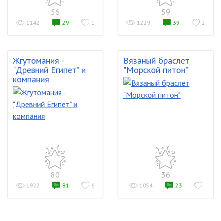
56
59
1142
29
1
1229
39
2
Жгутомания -
Вязаный браслет
"Древний Египет" и
"Морской питон"
компания
80
36
1922
81
6
1054
23