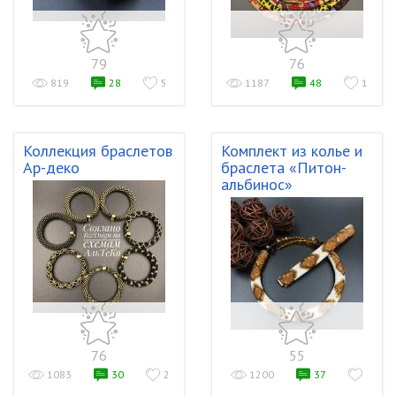
79
76
819
28
5
1187
48
1
Коллекция браслетов
Комплект из колье и
Ар-деко
браслета «Питон-
альбинос»
76
55
1083
30
2
1200
37