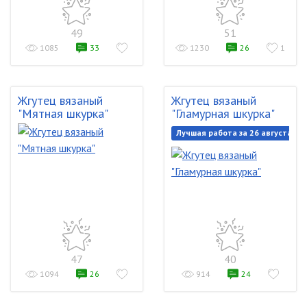
49
51
1085
33
1230
26
1
Жгутец вязаный
Жгутец вязаный
"Мятная шкурка"
"Гламурная шкурка"
Лучшая работа за 26 августа 20
47
40
1094
26
914
24