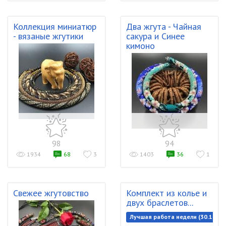
Коллекция миниатюр
Два жгута - Чайная
- вязаные жгутики
сакура и Синее
кимоно
98
94
1934
68
3
1403
36
1
Свежее жгутовство
Комплект из колье и
двух браслетов...
Лучшая работа недели (30.10.20