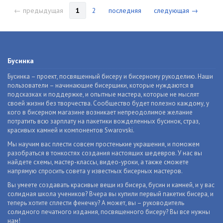
← предыдущая
1
2
последняя
следующая →
Бусинка
Бусинка – проект, посвященный бисеру и бисерному рукоделию. Наши
пользователи – начинающие бисерщики, которые нуждаются в
подсказках и поддержке, и опытные мастера, которые не мыслят
своей жизни без творчества. Сообщество будет полезно каждому, у
кого в бисерном магазине возникает непреодолимое желание
потратить всю зарплату на пакетики вожделенных бусинок, страз,
красивых камней и компонентов Swarovski.
Мы научим вас плести совсем простенькие украшения, и поможем
разобраться в тонкостях создания настоящих шедевров. У нас вы
найдете схемы, мастер-классы, видео-уроки, а также сможете
напрямую спросить совета у известных бисерных мастеров.
Вы умеете создавать красивые вещи из бисера, бусин и камней, и у вас
солидная школа учеников? Вчера вы купили первый пакетик бисера, и
теперь хотите сплести фенечку? А может, вы – руководитель
солидного печатного издания, посвященного бисеру? Вы все нужны
нам!