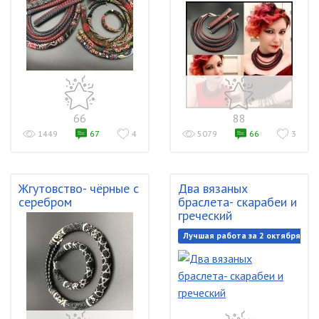
66
88
1449
67
4
5079
66
3
Жгутовство- чёрные с
Два вязаных
серебром
браслета- скарабеи и
греческий
Лучшая работа за 2 октября 201