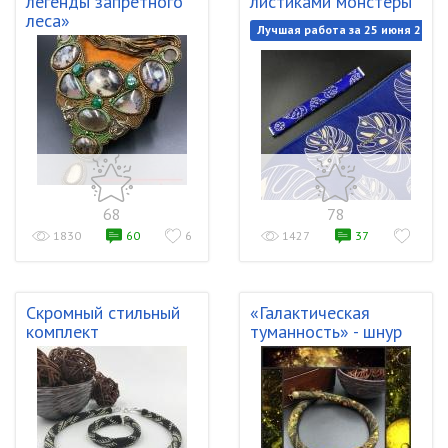
легенды запретного
листиками монстеры
леса»
Лучшая работа за 25 июня 2018
68
78
1830
60
6
1427
37
Скромный стильный
«Галактическая
комплект
туманность» - шнур