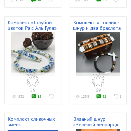
Комплект «Голубой
Комплект «Полли» -
цветок Ра’с Аль Гула»
шнур и два браслета
55
69
832
15
1258
32
1
Комплект сливочных
Вязаный шнур
змеек
«Зелёный леопард»