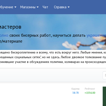
бучение
Магазины
Чат
Справка
мастеров
олио
своих бисерных работ, научиться делать
украшение
е/материале
щено бисероплетению и всему, что есть вокруг него. Любые мнения, ко
прещенных социальных сетях", но не здесь. Любое двоякое толкование п
 принявшие участие в обсуждениях политики, холиварах на происходяще
Карма
Рейтинг
38.70
+1556.00