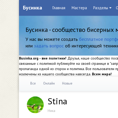
Бусинка
Главная
Мастера
Разделы
О
Бусинка - сообщество бисерных 
У нас вы можете создать
бесплатное портф
или
задать вопрос
об интересующей техник
Businka.org - вне политики!
Друзья, наше сообщество посвя
связанные с политикой публикуйте на своей странице в "за
пропаганда одной из сторон и политика. Все пользователи
исключены из нашего сообщества навсегда.
Всем мира!
Все
Онлайн
Новые
Stina
Ника