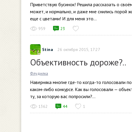
Приветствую бусинок! Решила рассказать о своём
может, и нормально, и даже мне снились порой жг
еще с цветами! И для меня это...
959
23
Stina
26 октября 2015, 17:27
Объективность дороже?..
Флудилка
Наверняка многие где-то когда-то голосовали по
каком-либо конкурсе. Как вы голосовали — объект
ту, за которую вас попросили?...
1362
44
1