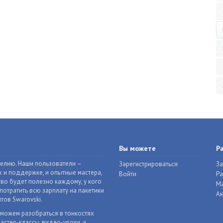
Вы можете
Р
делию. Наши пользователи –
Зарегистрироваться
За
 и поддержке, и опытные мастера,
Войти
Р
во будет полезно каждому, у кого
Ма
отратить всю зарплату на пакетики
Ак
тов Swarovski.
оможем разобраться в тонкостях
астер-классы, видео-уроки, а