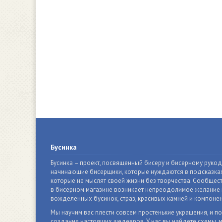
Бусинка
Бусинка – проект, посвященный бисеру и бисерному руко
начинающие бисерщики, которые нуждаются в подсказках
которые не мыслят своей жизни без творчества. Сообщест
в бисерном магазине возникает непреодолимое желание п
вожделенных бусинок, страз, красивых камней и компонен
Мы научим вас плести совсем простенькие украшения, и п
создания настоящих шедевров. У нас вы найдете схемы, м