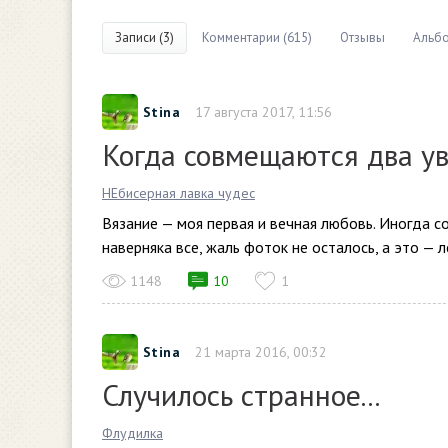
Записи (3)
Комментарии (615)
Отзывы
Альбо
Stina
17 августа 2017, 11:56
Когда совмещаются два ув
НЕбисерная лавка чудес
Вязание — моя первая и вечная любовь. Иногда с
наверняка все, жаль фоток не осталось, а это — л
1148
10
1
Stina
21 марта 2016, 00:32
Случилось странное...
Флудилка