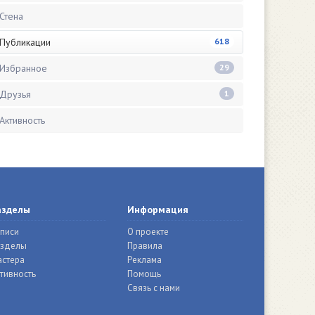
Стена
Публикации
618
Избранное
29
Друзья
1
Активность
азделы
Информация
писи
О проекте
азделы
Правила
стера
Реклама
тивность
Помощь
Связь с нами