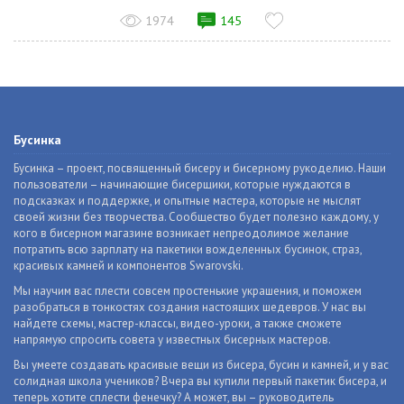
1974
145
Бусинка
Бусинка – проект, посвященный бисеру и бисерному рукоделию. Наши
пользователи – начинающие бисерщики, которые нуждаются в
подсказках и поддержке, и опытные мастера, которые не мыслят
своей жизни без творчества. Сообщество будет полезно каждому, у
кого в бисерном магазине возникает непреодолимое желание
потратить всю зарплату на пакетики вожделенных бусинок, страз,
красивых камней и компонентов Swarovski.
Мы научим вас плести совсем простенькие украшения, и поможем
разобраться в тонкостях создания настоящих шедевров. У нас вы
найдете схемы, мастер-классы, видео-уроки, а также сможете
напрямую спросить совета у известных бисерных мастеров.
Вы умеете создавать красивые вещи из бисера, бусин и камней, и у вас
солидная школа учеников? Вчера вы купили первый пакетик бисера, и
теперь хотите сплести фенечку? А может, вы – руководитель