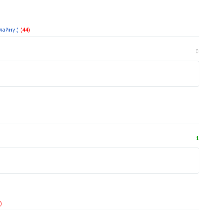
лайну:)
(44)
0
1
)