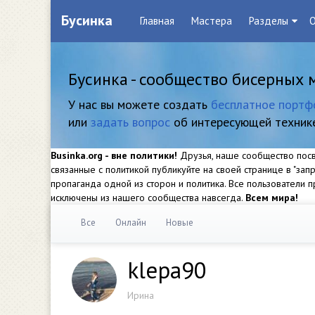
Бусинка
Главная
Мастера
Разделы
О
Бусинка - сообщество бисерных 
У нас вы можете создать
бесплатное портф
или
задать вопрос
об интересующей техник
Businka.org - вне политики!
Друзья, наше сообщество посвя
связанные с политикой публикуйте на своей странице в "за
пропаганда одной из сторон и политика. Все пользователи
исключены из нашего сообщества навсегда.
Всем мира!
Все
Онлайн
Новые
klepa90
Ирина