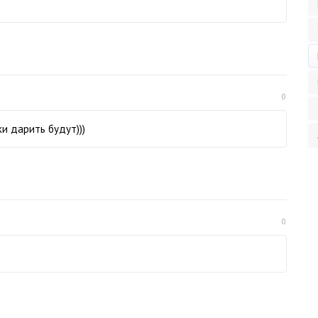
0
ки дарить будут)))
0