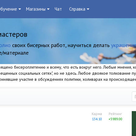
бучение
Магазины
Чат
Справка
мастеров
олио
своих бисерных работ, научиться делать
украшение
е/материале
щено бисероплетению и всему, что есть вокруг него. Любые мнения, ко
прещенных социальных сетях", но не здесь. Любое двоякое толкование п
 принявшие участие в обсуждениях политики, холиварах на происходяще
Карма
Рейтинг
134.10
+5989.00