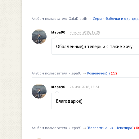
Альбом пользователя GalaDietrih
→
Серьги-бабочки и ода дед
klepa90
4 июня 2018, 19:28
Обалденные))) теперь и я такие хочу
Альбом пользователя klepa90
→
Кошелечек)))
(22)
klepa90
24 мая 2018, 15:24
Благодарю)))
Альбом пользователя klepa90
→
"Воспоминания Шекспира"
(10