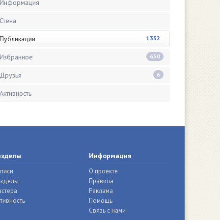
Информация
Стена
Публикации
1352
Избранное
650
Друзья
6
Активность
азделы
Информация
писи
О проекте
азделы
Правила
стера
Реклама
тивность
Помощь
Связь с нами