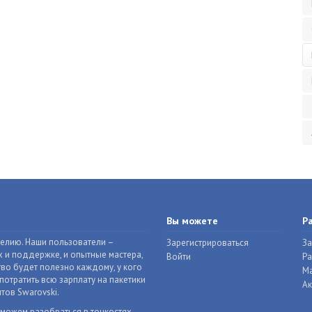
Вы можете
Р
делию. Наши пользователи –
Зарегистрироваться
За
 и поддержке, и опытные мастера,
Войти
Р
во будет полезно каждому, у кого
Ма
отратить всю зарплату на пакетики
Ак
тов Swarovski.
оможем разобраться в тонкостях