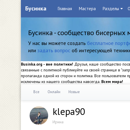
Бусинка
Главная
Мастера
Разделы
О
Бусинка - сообщество бисерных 
У нас вы можете создать
бесплатное портф
или
задать вопрос
об интересующей техник
Businka.org - вне политики!
Друзья, наше сообщество посвя
связанные с политикой публикуйте на своей странице в "за
пропаганда одной из сторон и политика. Все пользователи
исключены из нашего сообщества навсегда.
Всем мира!
Все
Онлайн
Новые
klepa90
Ирина