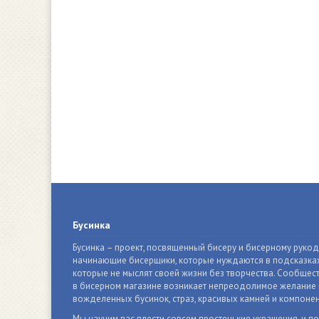
Бусинка
Бусинка – проект, посвященный бисеру и бисерному руко
начинающие бисерщики, которые нуждаются в подсказках
которые не мыслят своей жизни без творчества. Сообщест
в бисерном магазине возникает непреодолимое желание п
вожделенных бусинок, страз, красивых камней и компонен
Мы научим вас плести совсем простенькие украшения, и п