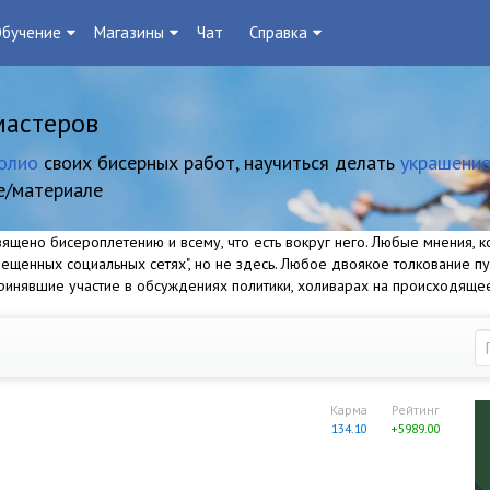
бучение
Магазины
Чат
Справка
мастеров
олио
своих бисерных работ, научиться делать
украшение
е/материале
щено бисероплетению и всему, что есть вокруг него. Любые мнения, ко
прещенных социальных сетях", но не здесь. Любое двоякое толкование п
 принявшие участие в обсуждениях политики, холиварах на происходяще
Карма
Рейтинг
134.10
+5989.00