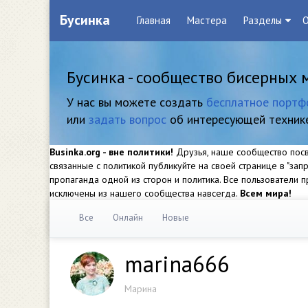
Бусинка
Главная
Мастера
Разделы
О
Бусинка - сообщество бисерных 
У нас вы можете создать
бесплатное портф
или
задать вопрос
об интересующей техник
Businka.org - вне политики!
Друзья, наше сообщество посвя
связанные с политикой публикуйте на своей странице в "за
пропаганда одной из сторон и политика. Все пользователи
исключены из нашего сообщества навсегда.
Всем мира!
Все
Онлайн
Новые
marina666
Марина