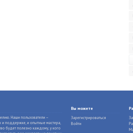
Вы можете
Р
делию. Наши пользователи –
Зарегистрироваться
За
 и поддержке, и опытные мастера,
Войти
Р
во будет полезно каждому, у кого
Ма