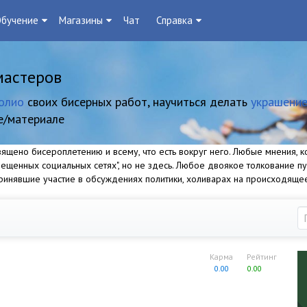
бучение
Магазины
Чат
Справка
мастеров
олио
своих бисерных работ, научиться делать
украшение
е/материале
щено бисероплетению и всему, что есть вокруг него. Любые мнения, ко
прещенных социальных сетях", но не здесь. Любое двоякое толкование п
 принявшие участие в обсуждениях политики, холиварах на происходяще
Карма
Рейтинг
0.00
0.00