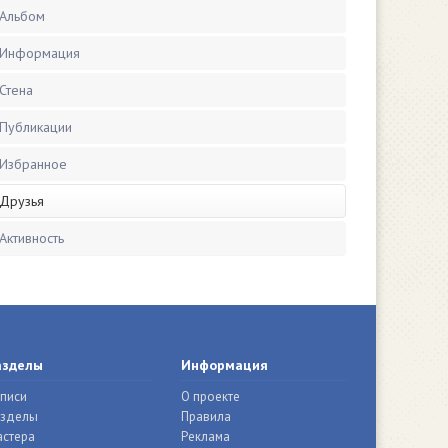
Альбом
Информация
Стена
Публикации
Избранное
Друзья
Активность
азделы
Информация
писи
О проекте
азделы
Правила
стера
Реклама