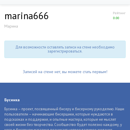
marina666
Рейтинг
0.00
Марина
Для возможности оставлять записи на стене необходимо
зарегистрироваться.
Записей на стене нет, вы можете стать первым!
Бусинка
Бусинка – проект, посвященный бисеру и бисерному рукоделию. Наши
пользователи – начинающие бисерщики, которые нуждаются в
подсказках и поддержке, и опытные мастера, которые не мыслят
своей жизни без творчества. Сообщество будет полезно каждому, у
кого в бисерном магазине возникает непреодолимое желание