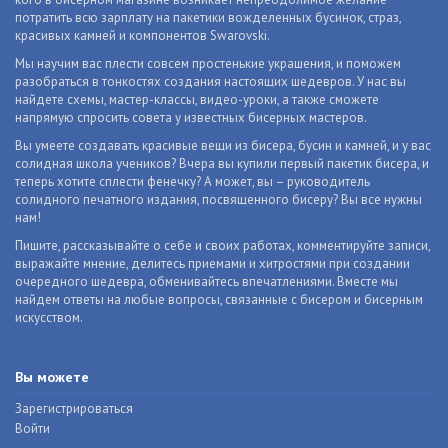
потратить всю зарплату на пакетики вожделенных бусинок, страз,
красивых камней и компонентов Swarovski.
Мы научим вас плести совсем простенькие украшения, и поможем
разобраться в тонкостях создания настоящих шедевров. У нас вы
найдете схемы, мастер-классы, видео-уроки, а также сможете
напрямую спросить совета у известных бисерных мастеров.
Вы умеете создавать красивые вещи из бисера, бусин и камней, и у вас
солидная школа учеников? Вчера вы купили первый пакетик бисера, и
теперь хотите сплести фенечку? А может, вы – руководитель
солидного печатного издания, посвященного бисеру? Вы все нужны
нам!
Пишите, рассказывайте о себе и своих работах, комментируйте записи,
выражайте мнение, делитесь приемами и хитростями при создании
очередного шедевра, обменивайтесь впечатлениями. Вместе мы
найдем ответы на любые вопросы, связанные с бисером и бисерным
искусством.
Вы можете
Зарегистрироваться
Войти