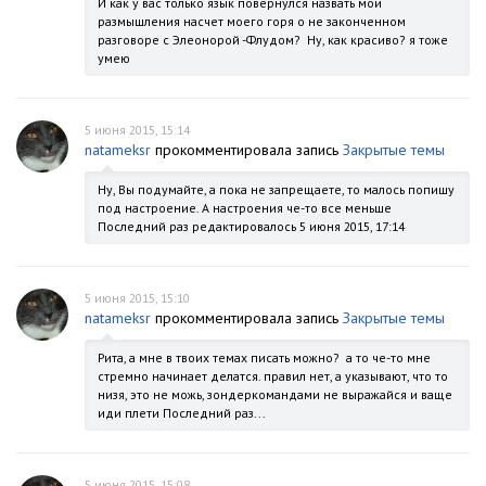
И как у вас только язык повернулся назвать мои
размышления насчет моего горя о не законченном
разговоре с Элеонорой -Флудом? Ну, как красиво? я тоже
умею
5 июня 2015, 15:14
natameksr
прокомментировала запись
Закрытые темы
Ну, Вы подумайте, а пока не запрещаете, то малось попишу
под настроение. А настроения че-то все меньше
Последний раз редактировалось 5 июня 2015, 17:14
5 июня 2015, 15:10
natameksr
прокомментировала запись
Закрытые темы
Рита, а мне в твоих темах писать можно? а то че-то мне
стремно начинает делатся. правил нет, а указывают, что то
низя, это не можь, зондеркомандами не выражайся и ваще
иди плети Последний раз...
5 июня 2015, 15:08