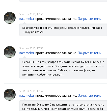
5 июня 2015, 17:39
natameksr
прокомментировала запись
Закрытые темы
Кошмар, ужо и реветь низя(вены резала в последний раз )
— иду вешаться
5 июня 2015, 17:37
natameksr
прокомментировала запись
Закрытые темы
Сегодня низя там, завтра возможно нельзя будет еще где, а
я уже вся раздерганая О, видите как глаз дергется. а где —
это в правилах прописано? Флуд, что значит флуд, то
понятие — субъективное, вот...
5 июня 2015, 17:32
natameksr
прокомментировала запись
Закрытые темы
Писать не буду, что б не флудить а то потом ата-та низнамо
за что получить можно. Упрекать опять начнут — вести себя