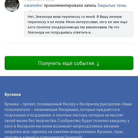
natameksr
прокомментировала запись
Закрытые темы
Нет, Элеонора вела переписку со мной В Вашу личную
переписку я не лезла. Меня интересовал, чего ее или еще
кого понятие зондеркоманда так взволновала. На что
Элеонора не потрудилась ответить и...
Получить ещё события ↓
Бусинка
Бусинка – проект, посвященный бисеру и бисерному рукоделию. Наши
пользователи – начинающие бисерщики, которые нуждаются в
подсказках и поддержке, и опытные мастера, которые не мыслят
своей жизни без творчества. Сообщество будет полезно каждому, у
кого в бисерном магазине возникает непреодолимое желание
потратить всю зарплату на пакетики вожделенных бусинок, страз,
красивых камней и компонентов Swarovski.