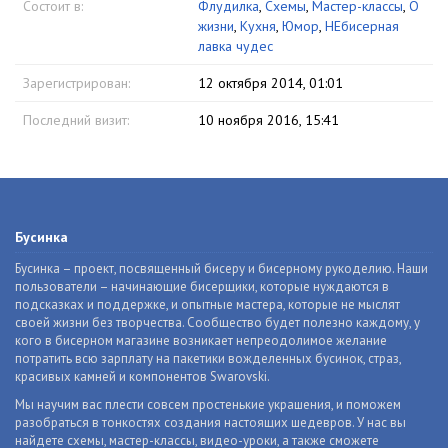
Состоит в:
Флудилка
,
Схемы
,
Мастер-классы
,
О
жизни
,
Кухня
,
Юмор
,
НЕбисерная
лавка чудес
Зарегистрирован:
12 октября 2014, 01:01
Последний визит:
10 ноября 2016, 15:41
Бусинка
Бусинка – проект, посвященный бисеру и бисерному рукоделию. Наши
пользователи – начинающие бисерщики, которые нуждаются в
подсказках и поддержке, и опытные мастера, которые не мыслят
своей жизни без творчества. Сообщество будет полезно каждому, у
кого в бисерном магазине возникает непреодолимое желание
потратить всю зарплату на пакетики вожделенных бусинок, страз,
красивых камней и компонентов Swarovski.
Мы научим вас плести совсем простенькие украшения, и поможем
разобраться в тонкостях создания настоящих шедевров. У нас вы
найдете схемы, мастер-классы, видео-уроки, а также сможете