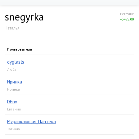
snegyrka
Рейтинг
+3475.00
Наталья
Пользователь
dyglasls
Люба
Иринка
Иринка
DEny
Евгения
Мурлыкающая_Пантера
Татьяна