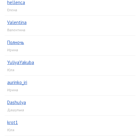
hellenca
Елена
Valentina
Валентина
Полночь
Ирина
YuliyaYakuba
Юля
aurinko_iri
Ирина
Dashulya
Дашулька
krot1
Юля