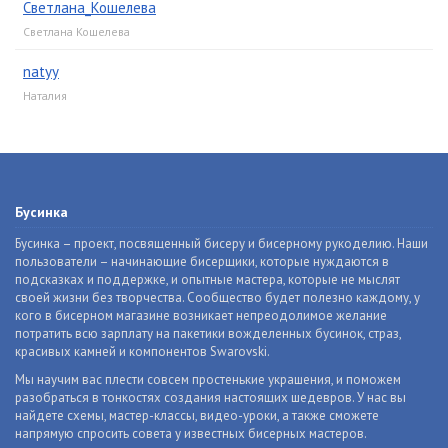
Светлана_Кошелева
Светлана Кошелева
natyy
Наталия
Бусинка
Бусинка – проект, посвященный бисеру и бисерному рукоделию. Наши
пользователи – начинающие бисерщики, которые нуждаются в
подсказках и поддержке, и опытные мастера, которые не мыслят
своей жизни без творчества. Сообщество будет полезно каждому, у
кого в бисерном магазине возникает непреодолимое желание
потратить всю зарплату на пакетики вожделенных бусинок, страз,
красивых камней и компонентов Swarovski.
Мы научим вас плести совсем простенькие украшения, и поможем
разобраться в тонкостях создания настоящих шедевров. У нас вы
найдете схемы, мастер-классы, видео-уроки, а также сможете
напрямую спросить совета у известных бисерных мастеров.