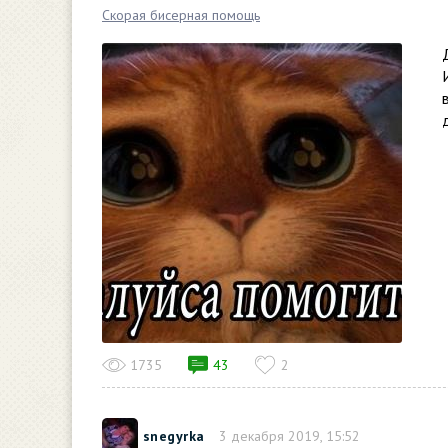
Скорая бисерная помощь
1735
43
2
snegyrka
3 декабря 2019, 15:52