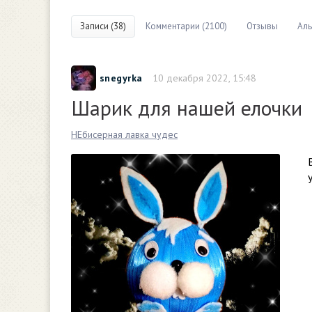
Записи (38)
Комментарии (2100)
Отзывы
Аль
snegyrka
10 декабря 2022, 15:48
Шарик для нашей елочки
НЕбисерная лавка чудес