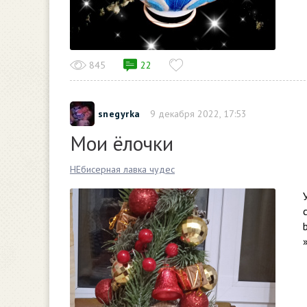
845
22
snegyrka
9 декабря 2022, 17:53
Мои ёлочки
НЕбисерная лавка чудес