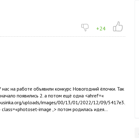
+24
У нас на работе объявили конкурс Новогодний ёлочки. Так
сначало появились 2. а потом ещё одна <ahref=«
businka.org/uploads/images/00/13/01/2022/12/09/5417e3.jpg
» class=«photoset-image „> потом родилась идея...