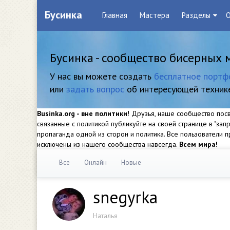
Бусинка
Главная
Мастера
Разделы
О
Бусинка - сообщество бисерных 
У нас вы можете создать
бесплатное портф
или
задать вопрос
об интересующей техник
Businka.org - вне политики!
Друзья, наше сообщество посвя
связанные с политикой публикуйте на своей странице в "за
пропаганда одной из сторон и политика. Все пользователи
исключены из нашего сообщества навсегда.
Всем мира!
Все
Онлайн
Новые
snegyrka
Наталья