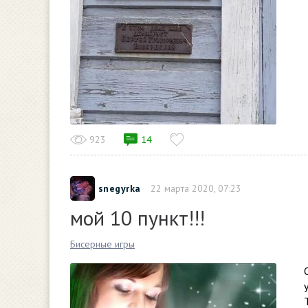
923
14
snegyrka
22 марта 2020, 07:23
мой 10 пункт!!!
Бисерные игры