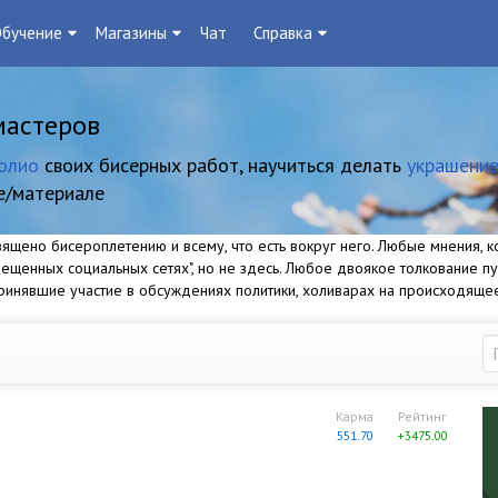
бучение
Магазины
Чат
Справка
мастеров
олио
своих бисерных работ, научиться делать
украшение
е/материале
щено бисероплетению и всему, что есть вокруг него. Любые мнения, ко
прещенных социальных сетях", но не здесь. Любое двоякое толкование п
 принявшие участие в обсуждениях политики, холиварах на происходяще
Карма
Рейтинг
551.70
+3475.00