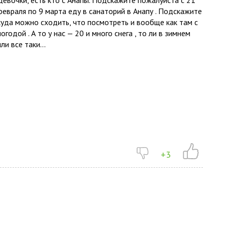
Девочки, есть кто с Анапы. Подскажите пожалуйста с 21
февраля по 9 марта еду в санаторий в Анапу . Подскажите
куда можно сходить, что посмотреть и вообще как там с
погодой . А то у нас — 20 и много снега , то ли в зимнем
или все таки...
+3