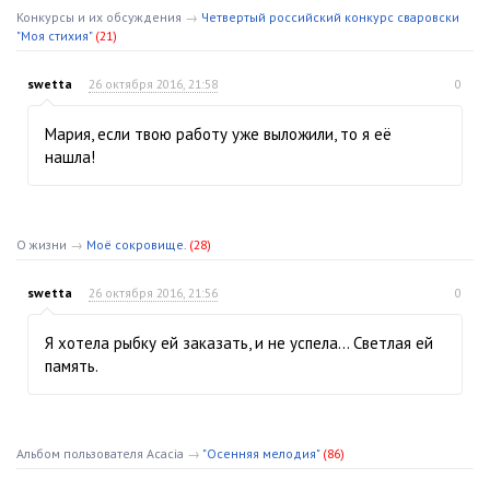
Конкурсы и их обсуждения
→
Четвертый российский конкурс сваровски
"Моя стихия"
(21)
swetta
26 октября 2016, 21:58
0
Мария, если твою работу уже выложили, то я её
нашла!
О жизни
→
Моё сокровище.
(28)
swetta
26 октября 2016, 21:56
0
Я хотела рыбку ей заказать, и не успела… Светлая ей
память.
Альбом пользователя Acacia
→
"Осенняя мелодия"
(86)