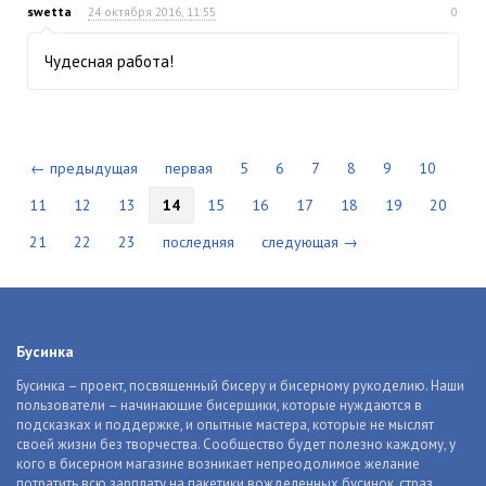
swetta
24 октября 2016, 11:55
0
Чудесная работа!
← предыдущая
первая
5
6
7
8
9
10
11
12
13
14
15
16
17
18
19
20
21
22
23
последняя
следующая →
Бусинка
Бусинка – проект, посвященный бисеру и бисерному рукоделию. Наши
пользователи – начинающие бисерщики, которые нуждаются в
подсказках и поддержке, и опытные мастера, которые не мыслят
своей жизни без творчества. Сообщество будет полезно каждому, у
кого в бисерном магазине возникает непреодолимое желание
потратить всю зарплату на пакетики вожделенных бусинок, страз,