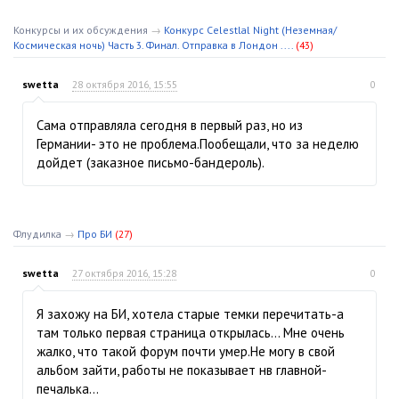
Конкурсы и их обсуждения
→
Конкурс Celestlal Night (Неземная/
Космическая ночь) Часть 3. Финал. Отправка в Лондон ....
(43)
swetta
28 октября 2016, 15:55
0
Сама отправляла сегодня в первый раз, но из
Германии- это не проблема.Пообещали, что за неделю
дойдет (заказное письмо-бандероль).
Флудилка
→
Про БИ
(27)
swetta
27 октября 2016, 15:28
0
Я захожу на БИ, хотела старые темки перечитать-а
там только первая страница открылась… Мне очень
жалко, что такой форум почти умер.Не могу в свой
альбом зайти, работы не показывает нв главной-
печалька…