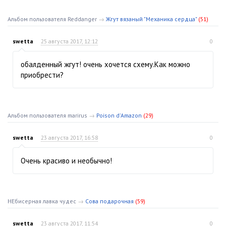
Альбом пользователя Reddanger
→
Жгут вязаный "Механика сердца"
(51)
swetta
25 августа 2017, 12:12
0
обалденный жгут! очень хочется схему.Как можно
приобрести?
Альбом пользователя marirus
→
Poison d'Amazon
(29)
swetta
23 августа 2017, 16:58
0
Очень красиво и необычно!
НЕбисерная лавка чудес
→
Сова подарочная
(59)
swetta
23 августа 2017, 11:54
0