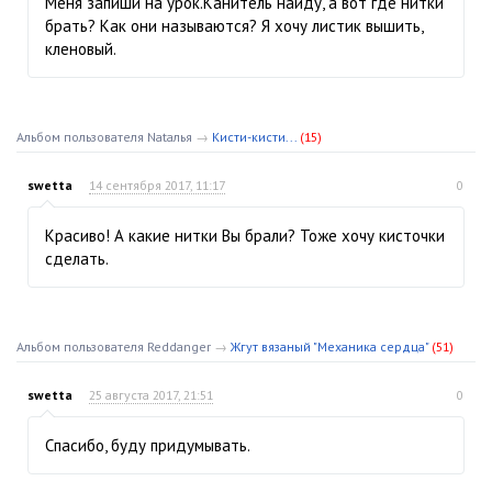
Меня запиши на урок.Канитель найду, а вот где нитки
брать? Как они называются? Я хочу листик вышить,
кленовый.
Альбом пользователя Nataлья
→
Кисти-кисти...
(15)
swetta
14 сентября 2017, 11:17
0
Красиво! А какие нитки Вы брали? Тоже хочу кисточки
сделать.
Альбом пользователя Reddanger
→
Жгут вязаный "Механика сердца"
(51)
swetta
25 августа 2017, 21:51
0
Спасибо, буду придумывать.