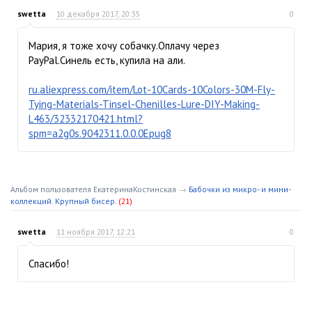
swetta
10 декабря 2017, 20:35
0
Мария, я тоже хочу собачку.Оплачу через
PayPal.Синель есть, купила на али.
ru.aliexpress.com/item/Lot-10Cards-10Colors-30M-Fly-
Tying-Materials-Tinsel-Chenilles-Lure-DIY-Making-
L463/32332170421.html?
spm=a2g0s.9042311.0.0.0Epug8
Альбом пользователя ЕкатеринаКостинская
→
Бабочки из микро- и мини-
коллекций. Крупный бисер.
(21)
swetta
11 ноября 2017, 12:21
0
Спасибо!