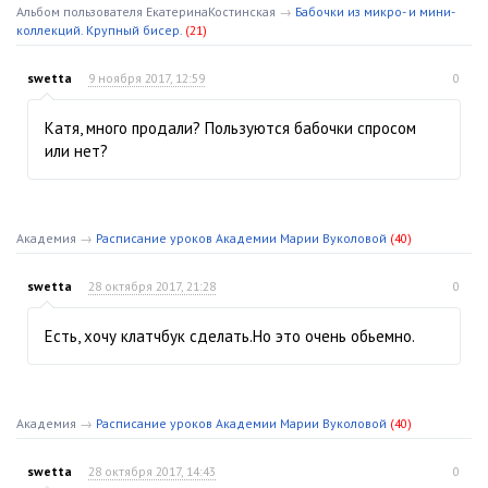
Альбом пользователя ЕкатеринаКостинская
→
Бабочки из микро- и мини-
коллекций. Крупный бисер.
(21)
swetta
9 ноября 2017, 12:59
0
Катя, много продали? Пользуются бабочки спросом
или нет?
Академия
→
Расписание уроков Академии Марии Вуколовой
(40)
swetta
28 октября 2017, 21:28
0
Есть, хочу клатчбук сделать.Но это очень обьемно.
Академия
→
Расписание уроков Академии Марии Вуколовой
(40)
swetta
28 октября 2017, 14:43
0