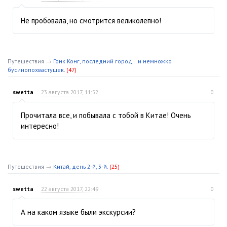
Не пробовала, но смотрится великолепно!
Путешествия
→
Гонк Конг, последний город...и немножко
бусинопохвастушек.
(47)
swetta
23 августа 2017, 11:52
0
Прочитала все, и побывала с тобой в Китае! Очень
интересно!
Путешествия
→
Китай, день 2-й, 3-й.
(25)
swetta
22 августа 2017, 22:49
0
А на каком языке были экскурсии?