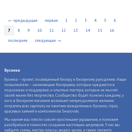
← предыдущая
первая
1
2
3
4
5
6
7
8
9
10
11
12
13
14
15
16
последняя
следующая →
Бусинка
Бусинка – проект, посвященный бисеру и бисерному рукоделию. Наши
пользователи – начинающие бисерщики, которые нуждаются в
подсказках и поддержке, и опытные мастера, которые не мыслят
своей жизни без творчества. Сообщество будет полезно каждому, у
кого в бисерном магазине возникает непреодолимое желание
потратить всю зарплату на пакетики вожделенных бусинок, страз,
красивых камней и компонентов Swarovski.
Мы научим вас плести совсем простенькие украшения, и поможем
разобраться в тонкостях создания настоящих шедевров. У нас вы
найдете схемы, мастер-классы, видео-уроки, а также сможете