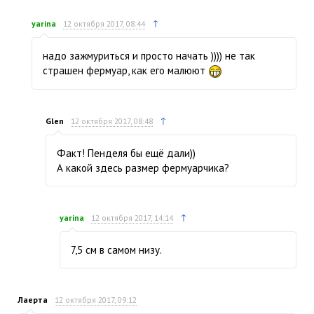
↑
yarina
12 октября 2017, 08:44
надо зажмуриться и просто начать )))) не так
страшен фермуар, как его малюют
↑
Glen
12 октября 2017, 08:48
Факт! Пенделя бы ещё дали))
А какой здесь размер фермуарчика?
↑
yarina
12 октября 2017, 14:14
7,5 см в самом низу.
Лаерта
12 октября 2017, 09:12