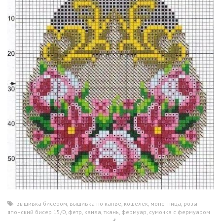
вышивка бисером
,
вышивка по канве
,
кошелек
,
монетница
,
розы
,
японский бисер 15/0
,
фетр
,
канва
,
ткань
,
фермуар
,
сумочка с фермуаром