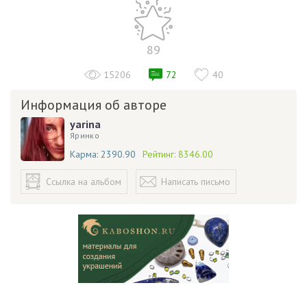
89
15206
72
40
Информация об авторе
yarina
Яринко
Карма:
2390.90
Рейтинг:
8346.00
Ссылка на альбом
Написать письмо