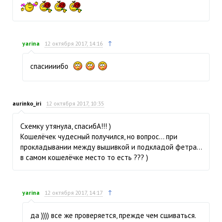
↑
yarina
12 октября 2017, 14:16
спасиииибо
aurinko_iri
12 октября 2017, 10:35
Схемку утянула, спасибА!!! )
Кошелёчек чудесный получился, но вопрос… при
прокладывании между вышивкой и подкладой фетра…
в самом кошелёчке место то есть ??? )
↑
yarina
12 октября 2017, 14:17
да )))) все же проверяется, прежде чем сшиваться.