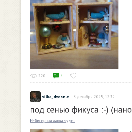
220
4
vilka_dvesele
5 декабря 2025, 12:32
под сенью фикуса :-) (нан
НЕбисерная лавка чудес