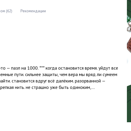
ом (62)
Рекомендации
это — пазл на 1000. *** когда остановится время. уйдут все
земные пути. сильнее защиты, чем вера мы вряд ли сумеем
найти. становится вдруг всё далёким. разорванной —
крепкая нить. не страшно уже быть одиноким,...