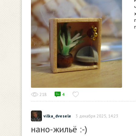
218
4
vilka_dvesele
3 декабря 2025, 14:23
нано-жильё :-)