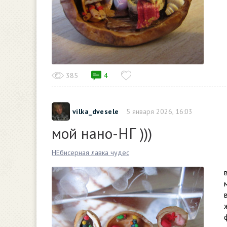
385
4
vilka_dvesele
5 января 2026, 16:03
мой нано-НГ )))
НЕбисерная лавка чудес