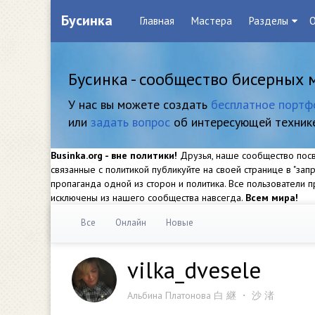
Бусинка
Главная
Мастера
Разделы
О
Бусинка - сообщество бисерных 
У нас вы можете создать
бесплатное портф
или
задать вопрос
об интересующей техник
Businka.org - вне политики!
Друзья, наше сообщество посвя
связанные с политикой публикуйте на своей странице в "за
пропаганда одной из сторон и политика. Все пользователи
исключены из нашего сообщества навсегда.
Всем мира!
Все
Онлайн
Новые
vilka_dvesele
Альбина Платонова 白 継 ・ 沙 渚