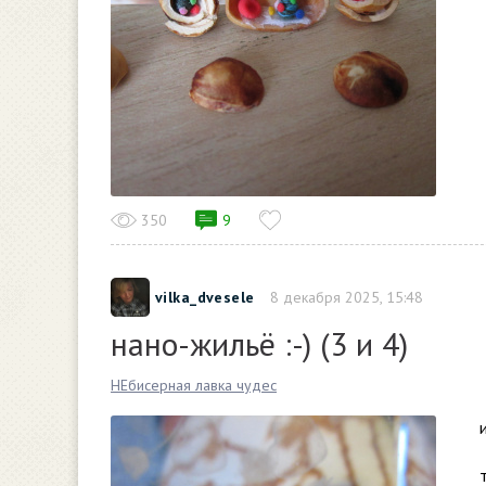
350
9
vilka_dvesele
8 декабря 2025, 15:48
нано-жильё :-) (3 и 4)
НЕбисерная лавка чудес