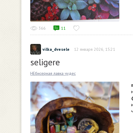
366
11
vilka_dvesele
12 января 2026, 15:21
seligere
НЕбисерная лавка чудес