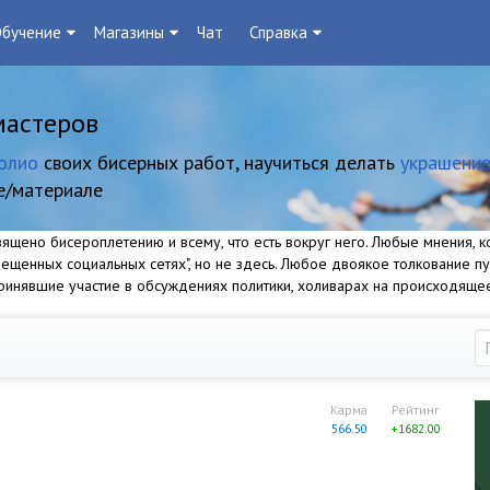
бучение
Магазины
Чат
Справка
мастеров
олио
своих бисерных работ, научиться делать
украшение
е/материале
щено бисероплетению и всему, что есть вокруг него. Любые мнения, ко
прещенных социальных сетях", но не здесь. Любое двоякое толкование п
 принявшие участие в обсуждениях политики, холиварах на происходяще
Карма
Рейтинг
566.50
+1682.00