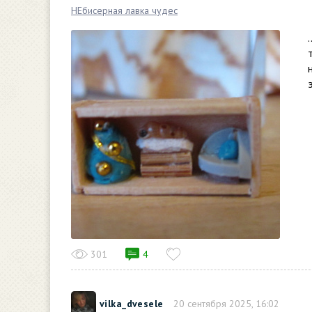
НЕбисерная лавка чудес
301
4
vilka_dvesele
20 сентября 2025, 16:02