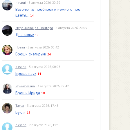
ninagri
· 5 августа 2026, 20:29
Вазочки из пробирок и немного про
цветы...
14
Мурлыкающая_Пантера
· 5 августа 2026, 20:05
Два колье
10
Новая
· 5 августа 2026, 05:42
Броши снегирьки
24
oksana
· 5 августа 2026, 00:03
Брошь паук
14
ИринаVesna
· 3 августа 2026, 22:42
Брошь Ирида
18
Tamar
· 3 августа 2026, 17:45
Букля
16
oksana
· 2 августа 2026, 11:55