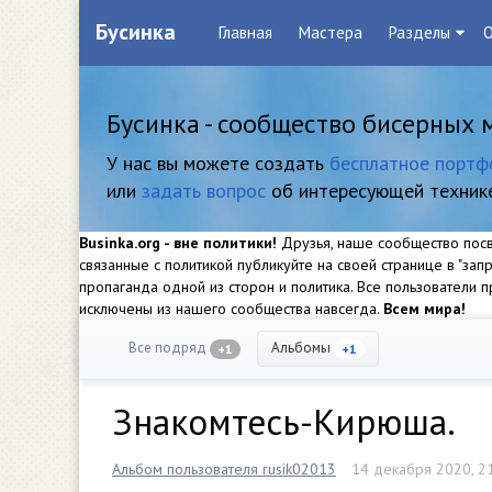
Бусинка
Главная
Мастера
Разделы
О
Бусинка - сообщество бисерных 
У нас вы можете создать
бесплатное портф
или
задать вопрос
об интересующей техник
Businka.org - вне политики!
Друзья, наше сообщество посвя
связанные с политикой публикуйте на своей странице в "за
пропаганда одной из сторон и политика. Все пользователи
исключены из нашего сообщества навсегда.
Всем мира!
Все подряд
Альбомы
+1
+1
Знакомтесь-Кирюша.
Альбом пользователя rusik02013
14 декабря 2020, 2