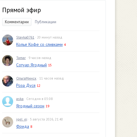
Прямой эфир
Комментарии
Публикации
Stavka0761
· 20 минут назад
Колье Кофе со сливками
4
Tamar
· 9 часов назад
Сотуар Ягодный
15
ОльгаМинск
· 11 часов назад
Роза Дуся
12
aska
· Сегодня в 03:08
Ягодный сезон
19
igel_ej
· 5 августа 2026, 21:40
Фрида
8