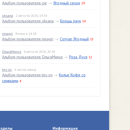
Альбом пользователя снг
→
Ягодный сезон
19
oksana
· 2 августа 2026, 19:34
Альбом пользователя oksana
→
Брошь паук
14
ninagri
· Вчера в 14:18
Альбом пользователя ninagri
→
Сотуар Ягодный
15
ОльгаМинск
· 6 августа 2026, 20:20
Альбом пользователя ОльгаМинск
→
Роза Дуся
12
tes-ov
· 6 часов назад
Альбом пользователя tes-ov
→
Колье Кофе со
сливками
4
азделы
Информация