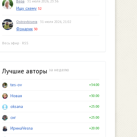
Вера
· 31 июля 2026, 23:36
Ищу схему
32
Ostrovbisera
· 31 июля 2026, 21:02
Фонарик
30
Весь эфир
·
RSS
Лучшие авторы
за неделю
tes-ov
+34.00
Новая
+30.00
oksana
+25.00
снг
+25.00
ИринаVesna
+20.00