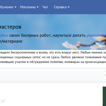
бучение
Магазины
Чат
Справка
мастеров
олио
своих бисерных работ, научиться делать
украшение
е/материале
щено бисероплетению и всему, что есть вокруг него. Любые мнения, ко
прещенных социальных сетях", но не здесь. Любое двоякое толкование п
 принявшие участие в обсуждениях политики, холиварах на происходяще
1:17