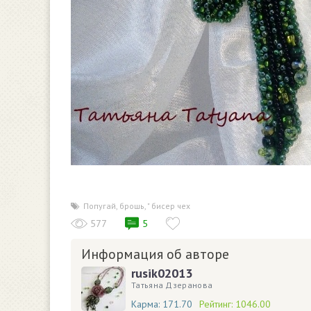
Попугай
,
брошь
,
" бисер чех
577
5
Информация об авторе
rusik02013
Татьяна Дзеранова
Карма:
171.70
Рейтинг:
1046.00