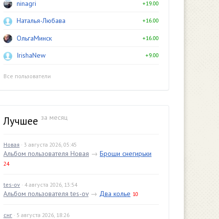
ninagri
+19.00
Наталья-Любава
+16.00
ОльгаМинск
+16.00
IrishaNew
+9.00
Все пользователи
за месяц
Лучшее
Новая
· 3 августа 2026, 05:45
Альбом пользователя Новая
→
Броши снегирьки
24
tes-ov
· 4 августа 2026, 13:54
Альбом пользователя tes-ov
→
Два колье
10
снг
· 5 августа 2026, 18:26