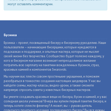
могут оставлять комментарии.
Бусинка
Бусинка – проект, посвященный бисеру и бисерному рукоделию. Наши
пользователи – начинающие бисерщики, которые нуждаются в
подсказках и поддержке, и опытные мастера, которые не мыслят
своей жизни без творчества. Сообщество будет полезно каждому, у
кого в бисерном магазине возникает непреодолимое желание
потратить всю зарплату на пакетики вожделенных бусинок, страз,
красивых камней и компонентов Swarovski.
Мы научим вас плести совсем простенькие украшения, и поможем
разобраться в тонкостях создания настоящих шедевров. У нас вы
найдете схемы, мастер-классы, видео-уроки, а также сможете
напрямую спросить совета у известных бисерных мастеров.
Вы умеете создавать красивые вещи из бисера, бусин и камней, и у вас
солидная школа учеников? Вчера вы купили первый пакетик бисера, и
теперь хотите сплести фенечку? А может, вы – руководитель
солидного печатного издания, посвященного бисеру? Вы все нужны