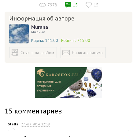
7978
15
15
Информация об авторе
Murana
Марина
Карма:
141.00
Рейтинг:
735.00
Ссылка на альбом
Написать письмо
15
комментариев
Stells
27 мая 2014, 12:39