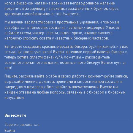
кого в бисерном магазине возникает непреодолимое желание
потратить всю зарплату на пакетики вожделенных бусинок, страз,
красивых камней и компонентов Swarovski.
Мы научим вас плести совсем простенькие украшения, и поможем
разобраться в тонкостях создания настоящих шедевров. У нас вы
найдете схемы, мастер-классы, видео-уроки, а также сможете
напрямую спросить совета у известных бисерных мастеров.
Вы умеете создавать красивые вещи из бисера, бусин и камней, и у вас
солидная школа учеников? Вчера вы купили первый пакетик бисера, и
теперь хотите сплести фенечку? А может, вы – руководитель
солидного печатного издания, посвященного бисеру? Вы все нужны
нам!
Пишите, рассказывайте о себе и своих работах, комментируйте записи,
выражайте мнение, делитесь приемами и хитростями при создании
очередного шедевра, обменивайтесь впечатлениями. Вместе мы
найдем ответы на любые вопросы, связанные с бисером и бисерным
искусством.
Вы можете
Зарегистрироваться
Войти