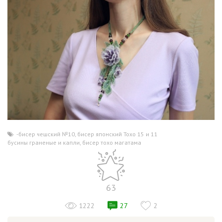
-бисер чешский №10
,
бисер японский Тохо 15 и 11
,
бусины граненые и капли
,
бисер тохо магатама
63
1222
27
2