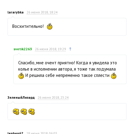
lararybka
26 июня 2018, 18:24
Восхитительно!
↑
svetik2263
26 июня 2018, 19:29
Спасибо, мне очент приятно! Когда я увидела это
колье в исполнении автора, я тоже так подумала
И решила себе непременно такое сплести
ЗеленыйЛизард
26 июня 2018, 23:24
lenhen67
28 июня 2018, 06:03