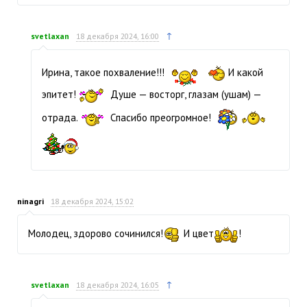
↑
svetlaxan
18 декабря 2024, 16:00
Ирина, такое похваление!!!
И какой
эпитет!
Душе — восторг, глазам (ушам) —
отрада.
Спасибо преогромное!
ninagri
18 декабря 2024, 15:02
Молодец, здорово сочинился!
И цвет
!
↑
svetlaxan
18 декабря 2024, 16:05