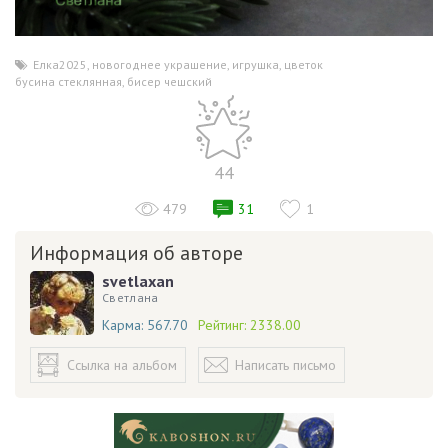
Елка2025
,
новогоднее украшение
,
игрушка
,
цветок
,
бусина стеклянная
,
бисер чешский
44
479
31
1
Информация об авторе
svetlaxan
Светлана
Карма:
567.70
Рейтинг:
2338.00
Ссылка на альбом
Написать письмо