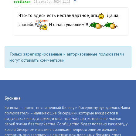
↑
svetlaxan
25 декабря 2024, 11:15
Что-то здесь есть нестандартное, ага.
Даша,
спасибо!
И с наступающим!!!
Только зарегистрированные и авторизованные пользователи
могут оставлять комментарии.
Бусинка
Бусинка – проект, посвященный бисеру и бисерному рукоделию. Наши
пользователи – начинающие бисерщики, которые нуждаются в
подсказках и поддержке, и опытные мастера, которые не мыслят
своей жизни без творчества. Сообщество будет полезно каждому, у
кого в бисерном магазине возникает непреодолимое желание
потратить всю зарплату на пакетики вожделенных бусинок, страз,