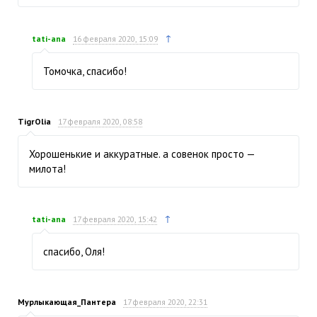
↑
tati-ana
16 февраля 2020, 15:09
Томочка, спасибо!
TigrOlia
17 февраля 2020, 08:58
Хорошенькие и аккуратные. а совенок просто —
милота!
↑
tati-ana
17 февраля 2020, 15:42
спасибо, Оля!
Мурлыкающая_Пантера
17 февраля 2020, 22:31