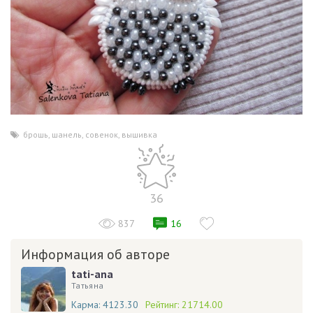
брошь
,
шанель
,
совенок
,
вышивка
36
837
16
Информация об авторе
tati-ana
Татьяна
Карма:
4123.30
Рейтинг:
21714.00