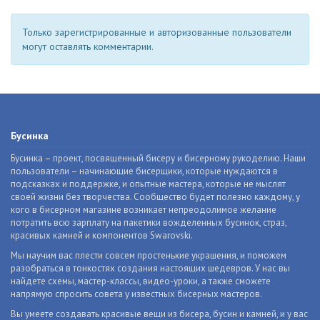
Только зарегистрированные и авторизованные пользователи
могут оставлять комментарии.
Бусинка
Бусинка – проект, посвященный бисеру и бисерному рукоделию. Наши
пользователи – начинающие бисерщики, которые нуждаются в
подсказках и поддержке, и опытные мастера, которые не мыслят
своей жизни без творчества. Сообщество будет полезно каждому, у
кого в бисерном магазине возникает непреодолимое желание
потратить всю зарплату на пакетики вожделенных бусинок, страз,
красивых камней и компонентов Swarovski.
Мы научим вас плести совсем простенькие украшения, и поможем
разобраться в тонкостях создания настоящих шедевров. У нас вы
найдете схемы, мастер-классы, видео-уроки, а также сможете
напрямую спросить совета у известных бисерных мастеров.
Вы умеете создавать красивые вещи из бисера, бусин и камней, и у вас