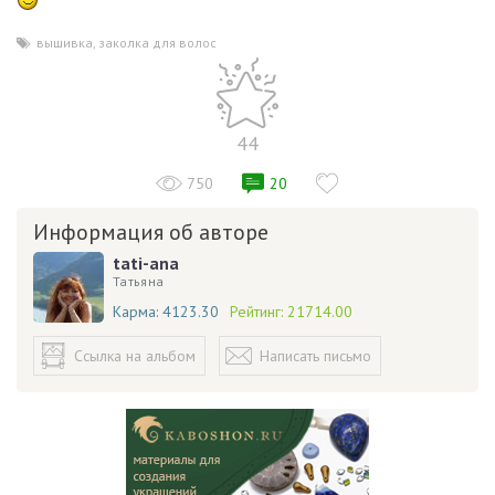
вышивка
,
заколка для волос
44
750
20
Информация об авторе
tati-ana
Татьяна
Карма:
4123.30
Рейтинг:
21714.00
Ссылка на альбом
Написать письмо