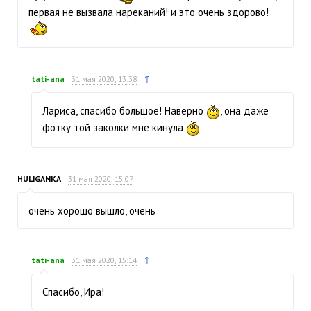
первая не вызвала нареканий! и это очень здорово!
↑
tati-ana
31 мая 2020, 13:38
Лариса, спасибо большое! Наверно
, она даже
фотку той заколки мне кинула
HULIGANKA
31 мая 2020, 15:07
очень хорошо вышло, очень
↑
tati-ana
31 мая 2020, 15:14
Спасибо, Ира!