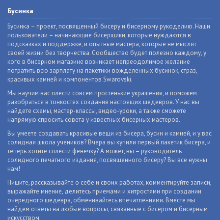
Бусинка
Бусинка – проект, посвященный бисеру и бисерному рукоделию. Наши
пользователи – начинающие бисерщики, которые нуждаются в
подсказках и поддержке, и опытные мастера, которые не мыслят
своей жизни без творчества. Сообщество будет полезно каждому, у
кого в бисерном магазине возникает непреодолимое желание
потратить всю зарплату на пакетики вожделенных бусинок, страз,
красивых камней и компонентов Swarovski.
Мы научим вас плести совсем простенькие украшения, и поможем
разобраться в тонкостях создания настоящих шедевров. У нас вы
найдете схемы, мастер-классы, видео-уроки, а также сможете
напрямую спросить совета у известных бисерных мастеров.
Вы умеете создавать красивые вещи из бисера, бусин и камней, и у вас
солидная школа учеников? Вчера вы купили первый пакетик бисера, и
теперь хотите сплести фенечку? А может, вы – руководитель
солидного печатного издания, посвященного бисеру? Вы все нужны
нам!
Пишите, рассказывайте о себе и своих работах, комментируйте записи,
выражайте мнение, делитесь приемами и хитростями при создании
очередного шедевра, обменивайтесь впечатлениями. Вместе мы
найдем ответы на любые вопросы, связанные с бисером и бисерным
искусством.