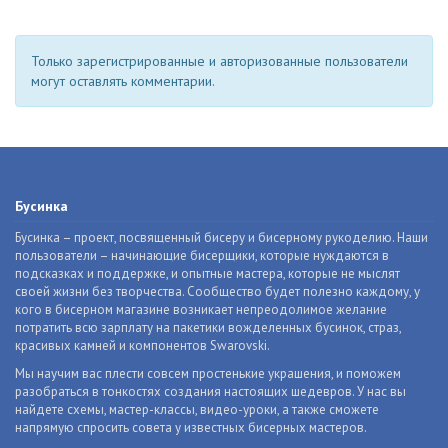
Только зарегистрированные и авторизованные пользователи
могут оставлять комментарии.
Бусинка
Бусинка – проект, посвященный бисеру и бисерному рукоделию. Наши
пользователи – начинающие бисерщики, которые нуждаются в
подсказках и поддержке, и опытные мастера, которые не мыслят
своей жизни без творчества. Сообщество будет полезно каждому, у
кого в бисерном магазине возникает непреодолимое желание
потратить всю зарплату на пакетики вожделенных бусинок, страз,
красивых камней и компонентов Swarovski.
Мы научим вас плести совсем простенькие украшения, и поможем
разобраться в тонкостях создания настоящих шедевров. У нас вы
найдете схемы, мастер-классы, видео-уроки, а также сможете
напрямую спросить совета у известных бисерных мастеров.