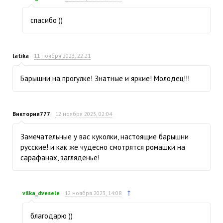
спасибо ))
latika
11 ноября 2023, 22:21
Барышни на прогулке! Знатные и яркие! Молодец!!!
Виктория777
12 ноября 2023, 02:04
Замечательные у вас куколки, настоящие барышни
русские! и как же чудесно смотрятся ромашки на
сарафанах, загляденье!
↑
vilka_dvesele
12 ноября 2023, 14:08
благодарю ))