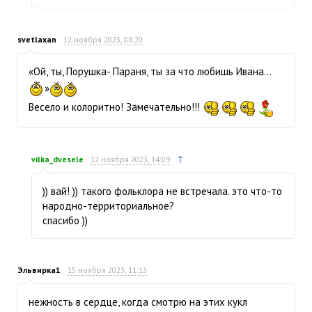
svetlaxan
12 ноября 2023, 08:20
«Ой, ты, Порушка- Параня, ты за что любишь Ивана...
»
Весело и колоритно! Замечательно!!!
↑
vilka_dvesele
12 ноября 2023, 14:09
)) вай! )) такого фольклора не встречала. это что-то
народно-территориальное?
спасибо ))
Эльвирка1
15 ноября 2023, 11:13
нежность в сердце, когда смотрю на этих кукл