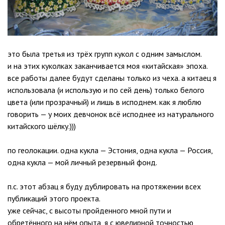
это была третья из трёх групп кукол с одним замыслом.
и на этих куколках заканчивается моя «китайская» эпоха.
все работы далее будут сделаны только из чеха. а китаец я
использовала (и использую и по сей день) только белого
цвета (или прозрачный) и лишь в исподнем. как я люблю
говорить — у моих девчонок всё исподнее из натурального
китайского шёлку.)))
по геолокации. одна кукла — Эстония, одна кукла — Россия,
одна кукла — мой личный резервный фонд.
п.с. этот абзац я буду дублировать на протяжении всех
публикаций этого проекта.
уже сейчас, с высоты пройденного мной пути и
обретённого на нём опыта, я с ювелирной точностью