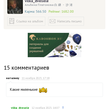
vilka_dvesele
Альбина Платонова 白 継 ・ 沙 渚
Карма:
566.50
Рейтинг:
1682.00
Ссылка на альбом
Написать письмо
15
комментариев
наталияу
11 ноября 2023, 17:18
Какие миленькие
↑
vilka_dvesele
12 ноября 2023, 14:07