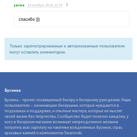
↑
yarina
14 ноября 2018, 12:59
спасибо )))
Только зарегистрированные и авторизованные пользователи
могут оставлять комментарии.
Бусинка
Бусинка – проект, посвященный бисеру и бисерному рукоделию. Наши
пользователи – начинающие бисерщики, которые нуждаются в
подсказках и поддержке, и опытные мастера, которые не мыслят
своей жизни без творчества. Сообщество будет полезно каждому, у
кого в бисерном магазине возникает непреодолимое желание
потратить всю зарплату на пакетики вожделенных бусинок, страз,
красивых камней и компонентов Swarovski.