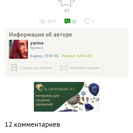
49
1177
12
1
Информация об авторе
yarina
Яринко
Карма:
2390.90
Рейтинг:
8346.00
Ссылка на альбом
Написать письмо
12
комментариев