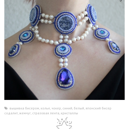
вышивка бисером
,
колье
,
чокер
,
синий
,
белый
,
японский бисер
,
содалит
,
жемчуг
,
стразовая лента
,
кристаллы