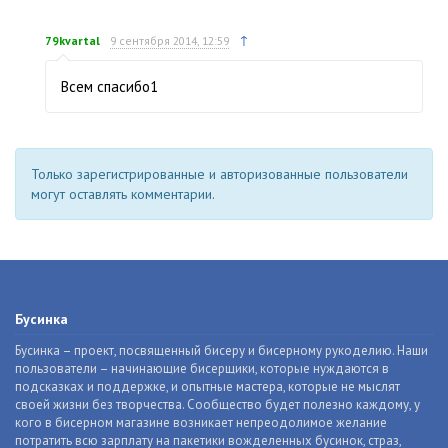
↑
79kvartal
9 сентября 2014, 12:59
Всем спасибо1
Только зарегистрированные и авторизованные пользователи
могут оставлять комментарии.
Бусинка
Бусинка – проект, посвященный бисеру и бисерному рукоделию. Наши
пользователи – начинающие бисерщики, которые нуждаются в
подсказках и поддержке, и опытные мастера, которые не мыслят
своей жизни без творчества. Сообщество будет полезно каждому, у
кого в бисерном магазине возникает непреодолимое желание
потратить всю зарплату на пакетики вожделенных бусинок, страз,