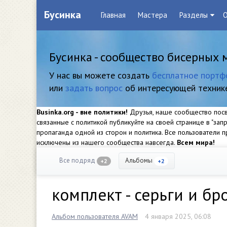
Бусинка
Главная
Мастера
Разделы
О
Бусинка - сообщество бисерных 
У нас вы можете создать
бесплатное портф
или
задать вопрос
об интересующей техник
Businka.org - вне политики!
Друзья, наше сообщество посвя
связанные с политикой публикуйте на своей странице в "за
пропаганда одной из сторон и политика. Все пользователи
исключены из нашего сообщества навсегда.
Всем мира!
Все подряд
Альбомы
+2
+2
комплект - серьги и бр
Альбом пользователя AVAM
4 января 2025, 06:08