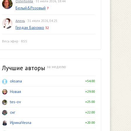
Ostertomta
· 31 июля 2026, 18:44
Белый&Розовый
7
Алень
· 31 июля 2026, 04:25
Гердан Барокко
32
Весь эфир
·
RSS
Лучшие авторы
за неделю
oksana
+54.00
Новая
+29.00
tes-ov
+25.00
снг
+22.00
ИринаVesna
+20.00