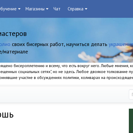
бучение
Магазины
Чат
Справка
мастеров
олио
своих бисерных работ, научиться делать
украшение
е/материале
щено бисероплетению и всему, что есть вокруг него. Любые мнения, ко
прещенных социальных сетях", но не здесь. Любое двоякое толкование п
 принявшие участие в обсуждениях политики, холиварах на происходяще
ошь