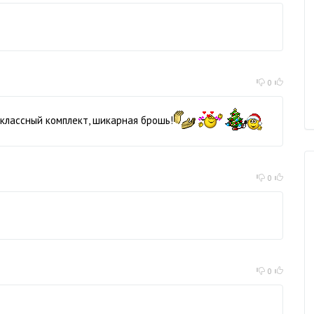
0
 классный комплект, шикарная брошь!
0
0