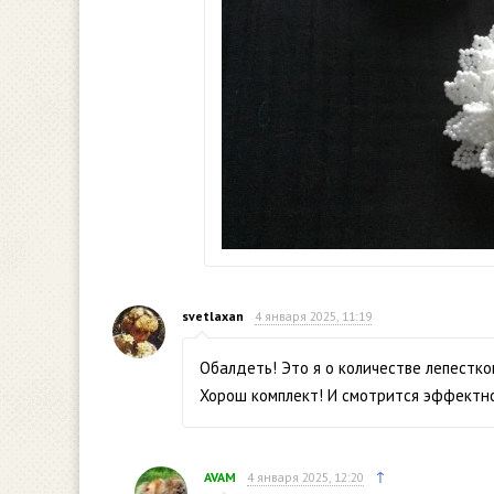
svetlaxan
4 января 2025, 11:19
Обалдеть! Это я о количестве лепестко
Хорош комплект! И смотрится эффектн
↑
AVAM
4 января 2025, 12:20