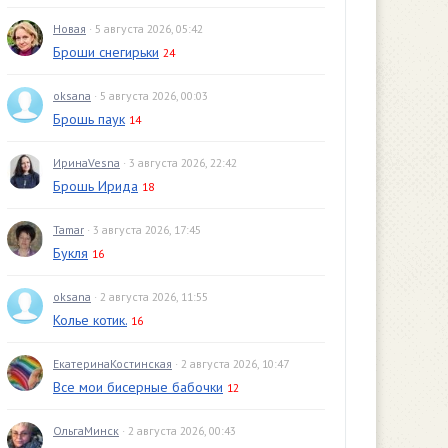
Новая
· 5 августа 2026, 05:42
Броши снегирьки
24
oksana
· 5 августа 2026, 00:03
Брошь паук
14
ИринаVesna
· 3 августа 2026, 22:42
Брошь Ирида
18
Tamar
· 3 августа 2026, 17:45
Букля
16
oksana
· 2 августа 2026, 11:55
Колье котик.
16
ЕкатеринаКостинская
· 2 августа 2026, 10:47
Все мои бисерные бабочки
12
ОльгаМинск
· 2 августа 2026, 00:43