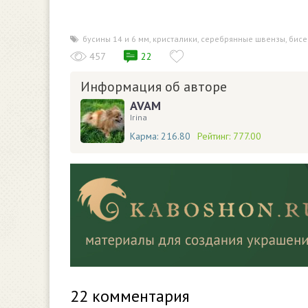
бусины 14 и 6 мм
,
кристалики
,
серебрянные швензы
,
бисе
457
22
Информация об авторе
AVAM
Irina
Карма:
216.80
Рейтинг:
777.00
22
комментария