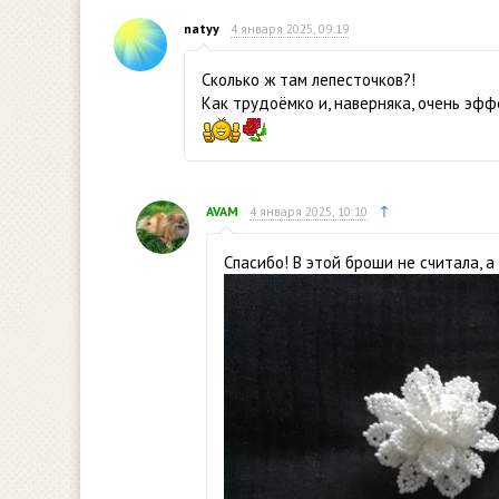
natyy
4 января 2025, 09:19
Сколько ж там лепесточков?!
Как трудоёмко и, наверняка, очень эф
↑
AVAM
4 января 2025, 10:10
Спасибо! В этой броши не считала, а