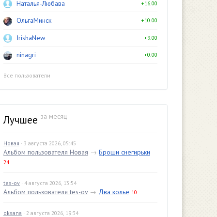
Наталья-Любава
+16.00
ОльгаМинск
+10.00
IrishaNew
+9.00
ninagri
+0.00
Все пользователи
за месяц
Лучшее
Новая
· 3 августа 2026, 05:45
Альбом пользователя Новая
→
Броши снегирьки
24
tes-ov
· 4 августа 2026, 13:54
Альбом пользователя tes-ov
→
Два колье
10
oksana
· 2 августа 2026, 19:34