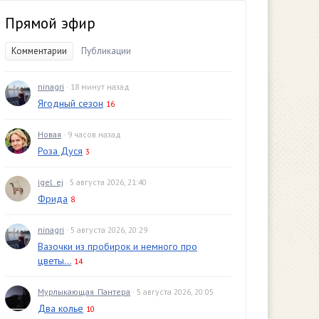
Прямой эфир
Комментарии
Публикации
ninagri
· 18 минут назад
Ягодный сезон
16
Новая
· 9 часов назад
Роза Дуся
3
igel_ej
· 5 августа 2026, 21:40
Фрида
8
ninagri
· 5 августа 2026, 20:29
Вазочки из пробирок и немного про
цветы...
14
Мурлыкающая_Пантера
· 5 августа 2026, 20:05
Два колье
10