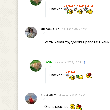
Спасибо!
Виктория777
4 января 2025, 12:01
Ух ты, какая трудоёмкая работа! Очень
↑
AVAM
4 января 2025, 12:21
Спасибо!!!
Stavka0761
4 января 2025, 15:51
Очень красиво!