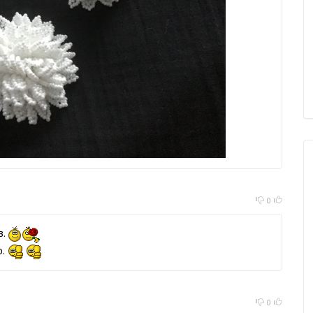
0
в.
о.
0