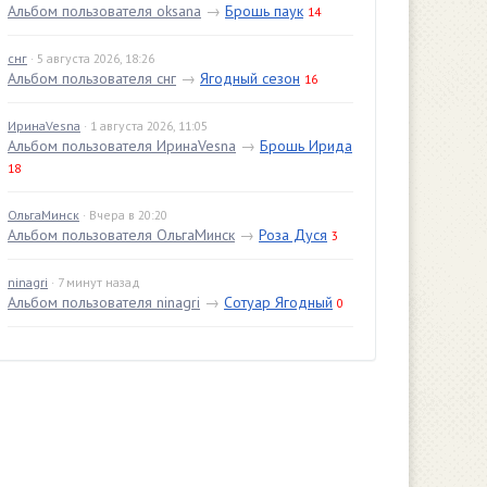
Альбом пользователя oksana
→
Брошь паук
14
снг
· 5 августа 2026, 18:26
Альбом пользователя снг
→
Ягодный сезон
16
ИринаVesna
· 1 августа 2026, 11:05
Альбом пользователя ИринаVesna
→
Брошь Ирида
18
ОльгаМинск
· Вчера в 20:20
Альбом пользователя ОльгаМинск
→
Роза Дуся
3
ninagri
· 7 минут назад
Альбом пользователя ninagri
→
Сотуар Ягодный
0