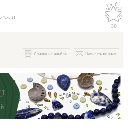
р Тохо 11
30
Ссылка на альбом
Написать письмо