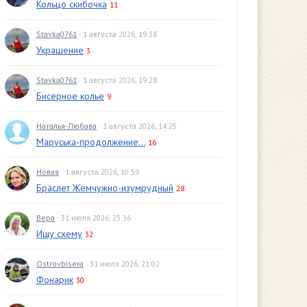
Кольцо скибочка
11
Stavka0761
· 1 августа 2026, 19:38
Украшение
3
Stavka0761
· 1 августа 2026, 19:28
Бисерное колье
9
Наталья-Любава
· 1 августа 2026, 14:25
Маруська-продолжение...
16
Новая
· 1 августа 2026, 10:59
Браслет Жемчужно-изумрудный
28
Вера
· 31 июля 2026, 23:36
Ищу схему
32
Ostrovbisera
· 31 июля 2026, 21:02
Фонарик
30