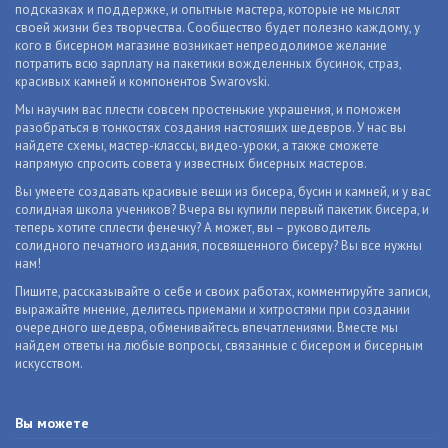
подсказках и поддержке, и опытные мастера, которые не мыслят
своей жизни без творчества. Сообщество будет полезно каждому, у
кого в бисерном магазине возникает непреодолимое желание
потратить всю зарплату на пакетики вожделенных бусинок, страз,
красивых камней и компонентов Swarovski.
Мы научим вас плести совсем простенькие украшения, и поможем
разобраться в тонкостях создания настоящих шедевров. У нас вы
найдете схемы, мастер-классы, видео-уроки, а также сможете
напрямую спросить совета у известных бисерных мастеров.
Вы умеете создавать красивые вещи из бисера, бусин и камней, и у вас
солидная школа учеников? Вчера вы купили первый пакетик бисера, и
теперь хотите сплести фенечку? А может, вы – руководитель
солидного печатного издания, посвященного бисеру? Вы все нужны
нам!
Пишите, рассказывайте о себе и своих работах, комментируйте записи,
выражайте мнение, делитесь приемами и хитростями при создании
очередного шедевра, обменивайтесь впечатлениями. Вместе мы
найдем ответы на любые вопросы, связанные с бисером и бисерным
искусством.
Вы можете