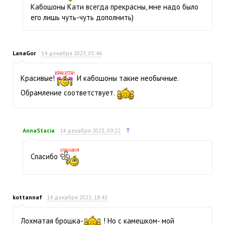
Кабошоны Кати всегда прекрасны, мне надо было
его лишь чуть-чуть дополнить)
LanaGor
14 декабря 2023, 05:46
Красивые!
И кабошоны такие необычные.
Обрамление соответствует.
↑
AnnaStacia
14 декабря 2023, 09:22
Спасибо
kottannaf
14 декабря 2023, 18:43
Лохматая брошка-
! Но с камешком- мой