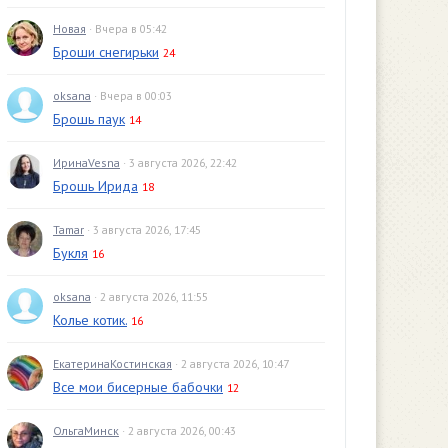
Новая
· Вчера в 05:42
Броши снегирьки
24
oksana
· Вчера в 00:03
Брошь паук
14
ИринаVesna
· 3 августа 2026, 22:42
Брошь Ирида
18
Tamar
· 3 августа 2026, 17:45
Букля
16
oksana
· 2 августа 2026, 11:55
Колье котик.
16
ЕкатеринаКостинская
· 2 августа 2026, 10:47
Все мои бисерные бабочки
12
ОльгаМинск
· 2 августа 2026, 00:43