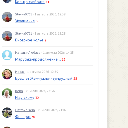
Кольцо скибочка
11
Stavka0761
· 1 августа 2026, 19:38
Украшение
3
Stavka0761
· 1 августа 2026, 19:28
Бисерное колье
9
Наталья-Любава
· 1 августа 2026, 14:25
Маруська-продолжение...
16
Новая
· 1 августа 2026, 10:59
Браслет Жемчужно-изумрудный
28
Вера
· 31 июля 2026, 23:36
Ищу схему
32
Ostrovbisera
· 31 июля 2026, 21:02
Фонарик
30