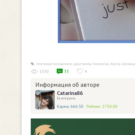
плетение мозаичное
,
кристаллы Swarovski
,
бисер Делика
1550
33
4
Информация об авторе
Catarina86
Екатерина
Карма:
666.50
Рейтинг:
2750.00