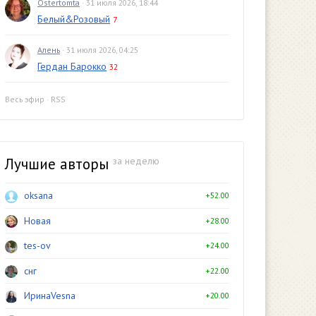
Ostertomta
· 31 июля 2026, 18:44
Белый&Розовый
7
Алень
· 31 июля 2026, 04:25
Гердан Барокко
32
Весь эфир
·
RSS
Лучшие авторы
за неделю
oksana
+52.00
Новая
+28.00
tes-ov
+24.00
снг
+22.00
ИринаVesna
+20.00