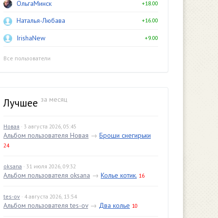
ОльгаМинск
+18.00
Наталья-Любава
+16.00
IrishaNew
+9.00
Все пользователи
за месяц
Лучшее
Новая
· 3 августа 2026, 05:45
Альбом пользователя Новая
→
Броши снегирьки
24
oksana
· 31 июля 2026, 09:32
Альбом пользователя oksana
→
Колье котик.
16
tes-ov
· 4 августа 2026, 13:54
Альбом пользователя tes-ov
→
Два колье
10