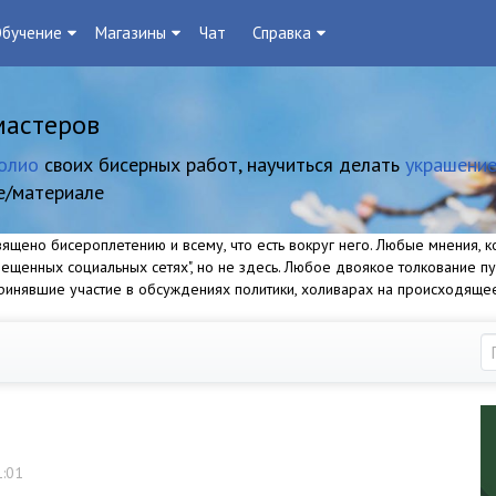
бучение
Магазины
Чат
Справка
мастеров
олио
своих бисерных работ, научиться делать
украшение
е/материале
щено бисероплетению и всему, что есть вокруг него. Любые мнения, ко
прещенных социальных сетях", но не здесь. Любое двоякое толкование п
 принявшие участие в обсуждениях политики, холиварах на происходяще
1:01