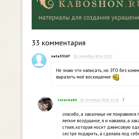
33
комментария
nata33CAT
10 сентября 2014, 11:07
Не знаю что написать, но ЭТО без комм
выразить моё восхищение
↑
Catarina86
10 сентября 2014, 11:10
спасибо, а заказчице не понравился 
легкое воздушное, я и наваяла, а з
стиля, которая носит джинсовую оде
сестре подарить, а сделала под себ