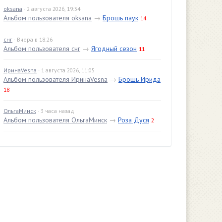
oksana
· 2 августа 2026, 19:34
Альбом пользователя oksana
→
Брошь паук
14
снг
· Вчера в 18:26
Альбом пользователя снг
→
Ягодный сезон
11
ИринаVesna
· 1 августа 2026, 11:05
Альбом пользователя ИринаVesna
→
Брошь Ирида
18
ОльгаМинск
· 3 часа назад
Альбом пользователя ОльгаМинск
→
Роза Дуся
2