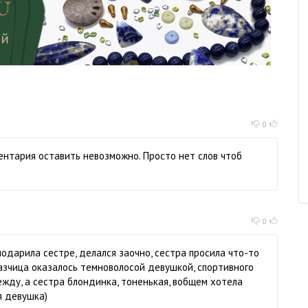
0
ентария оставить невозможно. Просто нет слов чтоб
0
подарила сестре, делался заочно, сестра просила что-то
аказчица оказалось темноволосой девушкой, спортивного
жду, а сестра блондинка, тоненькая, вобщем хотела
я девушка)