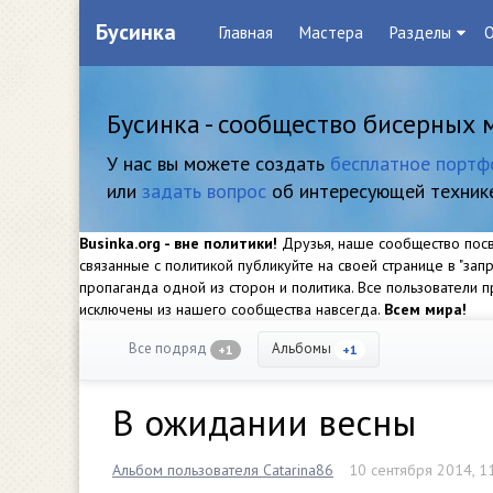
Бусинка
Главная
Мастера
Разделы
О
Бусинка - сообщество бисерных 
У нас вы можете создать
бесплатное портф
или
задать вопрос
об интересующей техник
Businka.org - вне политики!
Друзья, наше сообщество посвя
связанные с политикой публикуйте на своей странице в "за
пропаганда одной из сторон и политика. Все пользователи
исключены из нашего сообщества навсегда.
Всем мира!
Все подряд
Альбомы
+1
+1
В ожидании весны
Альбом пользователя Catarina86
10 сентября 2014, 1