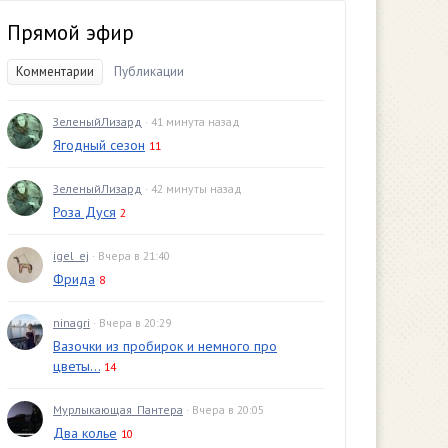
Прямой эфир
Комментарии
Публикации
ЗеленыйЛизард
· 41 минута назад
Ягодный сезон
11
ЗеленыйЛизард
· 42 минуты назад
Роза Дуся
2
igel_ej
· Вчера в 21:40
Фрида
8
ninagri
· Вчера в 20:29
Вазочки из пробирок и немного про
цветы...
14
Мурлыкающая_Пантера
· Вчера в 20:05
Два колье
10