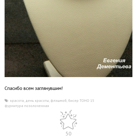
Спасибо всем заглянувшим!
красота
,
день красоты
,
флэшмоб
,
бисер ТОНО 15
,
фурнитура позолоченная
50