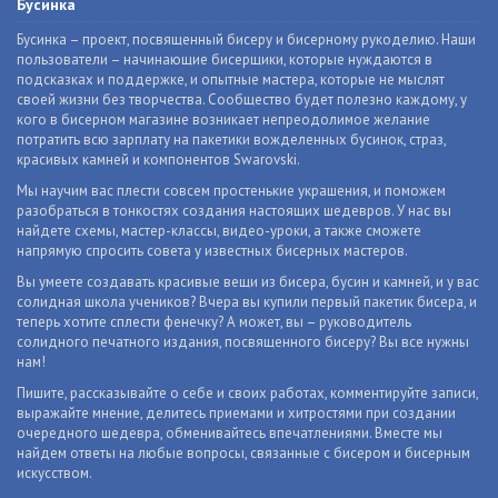
Бусинка
Бусинка – проект, посвященный бисеру и бисерному рукоделию. Наши
пользователи – начинающие бисерщики, которые нуждаются в
подсказках и поддержке, и опытные мастера, которые не мыслят
своей жизни без творчества. Сообщество будет полезно каждому, у
кого в бисерном магазине возникает непреодолимое желание
потратить всю зарплату на пакетики вожделенных бусинок, страз,
красивых камней и компонентов Swarovski.
Мы научим вас плести совсем простенькие украшения, и поможем
разобраться в тонкостях создания настоящих шедевров. У нас вы
найдете схемы, мастер-классы, видео-уроки, а также сможете
напрямую спросить совета у известных бисерных мастеров.
Вы умеете создавать красивые вещи из бисера, бусин и камней, и у вас
солидная школа учеников? Вчера вы купили первый пакетик бисера, и
теперь хотите сплести фенечку? А может, вы – руководитель
солидного печатного издания, посвященного бисеру? Вы все нужны
нам!
Пишите, рассказывайте о себе и своих работах, комментируйте записи,
выражайте мнение, делитесь приемами и хитростями при создании
очередного шедевра, обменивайтесь впечатлениями. Вместе мы
найдем ответы на любые вопросы, связанные с бисером и бисерным
искусством.