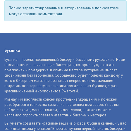
Только зарегистрированные и авторизованные пользователи
могут оставлять комментарии.
Бусинка
Бусинка – проект, посвященный бисеру и бисерному рукоделию. Наши
пользователи – начинающие бисерщики, которые нуждаются в
подсказках и поддержке, и опытные мастера, которые не мыслят
своей жизни без творчества. Сообщество будет полезно каждому, у
кого в бисерном магазине возникает непреодолимое желание
потратить всю зарплату на пакетики вожделенных бусинок, страз,
красивых камней и компонентов Swarovski.
Мы научим вас плести совсем простенькие украшения, и поможем
разобраться в тонкостях создания настоящих шедевров. У нас вы
найдете схемы, мастер-классы, видео-уроки, а также сможете
напрямую спросить совета у известных бисерных мастеров.
Вы умеете создавать красивые вещи из бисера, бусин и камней, и у вас
солидная школа учеников? Вчера вы купили первый пакетик бисера, и