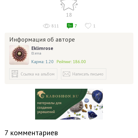
18
811
7
1
Информация об авторе
Eklimrose
Elena
Карма:
1.20
Рейтинг:
186.00
Ссылка на альбом
Написать письмо
7
комментариев