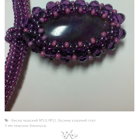
-бисер чешский №10
,
№12
,
бусины кошачий глаз
,
3 мм чешские биконусы