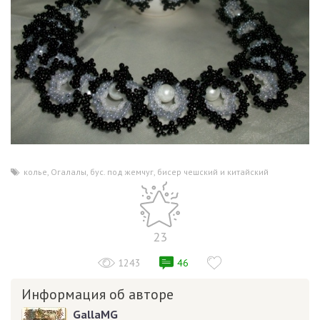
колье
,
Огалалы
,
бус. под жемчуг
,
бисер чешский и китайский
23
1243
46
Информация об авторе
GallaMG