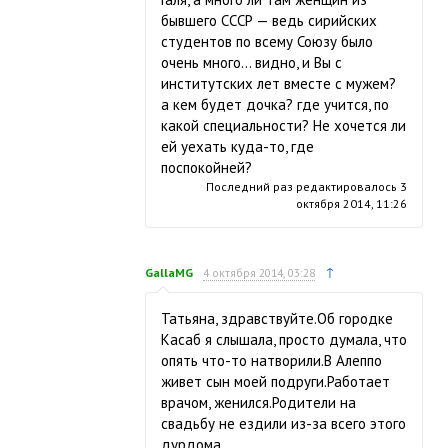
бывшего СССР — ведь сирийских
студентов по всему Союзу было
очень много… видно, и Вы с
институтских лет вместе с мужем?
а кем будет дочка? где учится, по
какой специальности? Не хочется ли
ей уехать куда-то, где
поспокойней?
Последний раз редактировалось
3
октября 2014, 11:26
↑
GallaMG
4 октября 2014, 03:28
Татьяна, здравствуйте.Об городке
Касаб я слышала, просто думала, что
опять что-то натворили.В Алеппо
живет сын моей подруги.Работает
врачом, женился.Родители на
свадьбу не ездили из-за всего этого
дурдома.