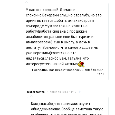
У нас все хорошо.В Дамаске
спокойно.Вечерами слышно стрельбу, но это
армия пытается добить аллахакбаров в
пригороде.Муж постоянно ходит на
работу(работа связана с продажей
авиабилетов, раньше еще был туризм и
авиаперевозки), сын в школу, а дочь в
институт.Возможно, что самое худшее мы
уже пережили(хочется на это
надеяться.Спасибо Вам, Татьяна, что
интересуетесь нашей жизнью
.
Последний раз редактировалось
1 октября 2014,
03:18
↑
Ostertomta
1 октября 2014, 11:19
Галя, спасибо, что написали: звучит
обнадеживающе. Вообще заметила такую
особенность, что картинки новостные не