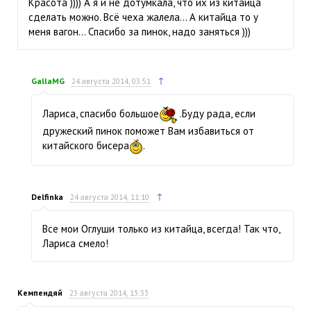
Красота )))) А я и не дотумкала, что их из китайца
сделать можно. Всё чеха жалела… А китайца то у
меня вагон… Спасибо за пинок, надо заняться )))
↑
GallaMG
24 августа 2014, 03:51
Лариса, спасибо большое
.Буду рада, если
дружеский пинок поможет Вам избавиться от
китайского бисера
.
↑
Delfinka
24 августа 2014, 11:10
Все мои Оглуши только из китайца, всегда! Так что,
Лариса смело!
Кемпендяй
23 августа 2014, 13:33