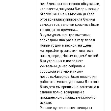
нет.Здесь мы постоянно обсуждали,
что плести, закупали бисер и всякие
блескушки.Она из Москвы (в Севе
отоваривалась)привозила бусины
самоцветов, замочки красивые.Были
же когда-то времена…
В культурном центре выставки
проходили два раза в год: перед
Новым годом и весной, на День
матери.Центр закрыли два года
назад, перед Новым годом.У детей
был утренник и после него
учительница нас собрала и
сообщила эту «приятную»
новость.Наверное, было опасно им
работать, может угрожали.До этого
было, что мы пришли на занятия, а в
здании полно товарищей в
гражданском с калашами, кого-то
искали.
Раньше «угнетенные» женщины