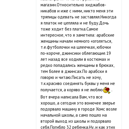
магазин.Относительно хиджабов-
никабов и иже с ними, никто меня эти
тряпицы одевать не заставлял.Никогда
я платок не цепляла и не буду.Дочь
тоже ходит без платка.Самое
интересное, что я заметила: арабские
женщины начали немного «оголяться,
т.е.футболочки на шлеечках, юбочки
по-короче, джинсики облегающие.19
лет назад все ходили в костюмах и
редко попадались женщины в брюках,
тем более в джинсах.По арабски я
говорю и читаю.Писать не хочу,
т.к.красиво соединять буквы у меня не
получается, а коряво я не люблю
.
Вот вчера написала Вам, что все
хорошо, а сегодня это вонючее зверье
подорвало машину в городе Хомс возле
начальной школы, а само пошло на
второй выход из школы и подорвало
себя.Погибло 32 ребенка.Ну, и как этих