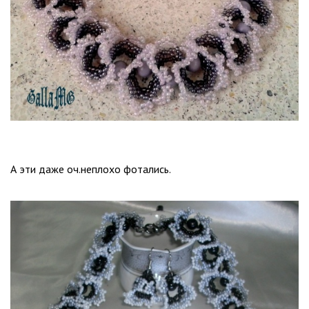
А эти даже оч.неплохо фотались.