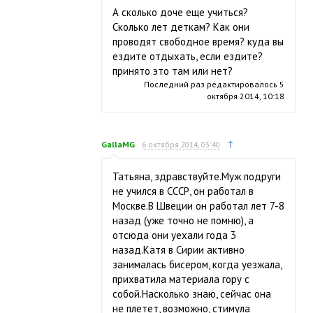
А сколько доче еще учиться?
Сколько лет деткам? Как они
проводят свободное время? куда вы
ездите отдыхать, если ездите?
принято это там или нет?
Последний раз редактировалось
5
октября 2014, 10:18
↑
GallaMG
6 октября 2014, 03:40
Татьяна, здравствуйте.Муж подруги
не учился в СССР, он работал в
Москве.В Швеции он работал лет 7-8
назад (уже точно не помню), а
отсюда они уехали года 3
назад.Катя в Сирии активно
занималась бисером, когда уезжала,
прихватила материала гору с
собой.Насколько знаю, сейчас она
не плетет, возможно, стимула