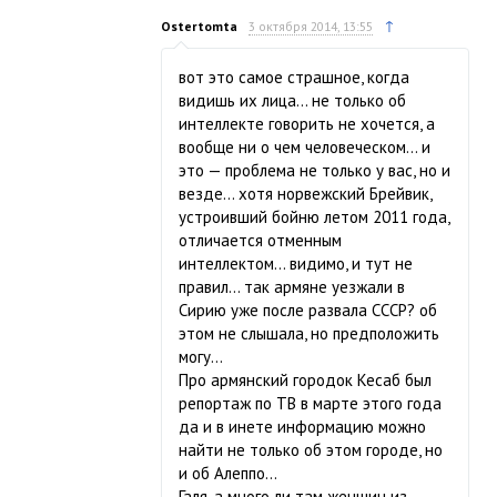
↑
Ostertomta
3 октября 2014, 13:55
вот это самое страшное, когда
видишь их лица… не только об
интеллекте говорить не хочется, а
вообще ни о чем человеческом… и
это — проблема не только у вас, но и
везде… хотя норвежский Брейвик,
устроивший бойню летом 2011 года,
отличается отменным
интеллектом… видимо, и тут не
правил… так армяне уезжали в
Сирию уже после развала СССР? об
этом не слышала, но предположить
могу…
Про армянский городок Кесаб был
репортаж по ТВ в марте этого года
да и в инете информацию можно
найти не только об этом городе, но
и об Алеппо…
Галя, а много ли там женщин из