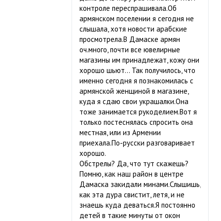
контроле переспрашивала.Об
армянском поселении я сегодня не
слышала, хотя новости арабские
просмотрела.В Дамаске армян
оч.много, почти все ювелирные
магазины им принадлежат, кожу они
хорошо шьют… Так получилось, что
именно сегодня я познакомилась с
армянской женщиной в магазине,
куда я сдаю свои украшалки.Она
тоже занимается рукоделием.Вот я
только постеснялась спросить она
местная, или из Армении
приехала.По-русски разговаривает
хорошо.
Обстрелы? Да, что тут скажешь?
Помню, как наш район в центре
Дамаска закидали минами.Слышишь,
как эта дура свистит, летя, и не
знаешь куда деваться.Я постоянно
детей в такие минуты от окон