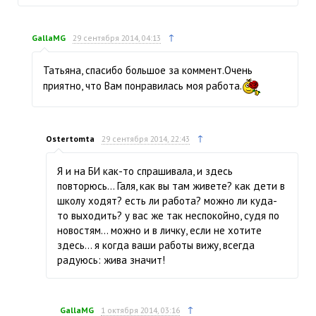
↑
GallaMG
29 сентября 2014, 04:13
Татьяна, спасибо большое за коммент.Очень
приятно, что Вам понравилась моя работа.
↑
Ostertomta
29 сентября 2014, 22:43
Я и на БИ как-то спрашивала, и здесь
повторюсь… Галя, как вы там живете? как дети в
школу ходят? есть ли работа? можно ли куда-
то выходить? у вас же так неспокойно, судя по
новостям… можно и в личку, если не хотите
здесь… я когда ваши работы вижу, всегда
радуюсь: жива значит!
↑
GallaMG
1 октября 2014, 03:16