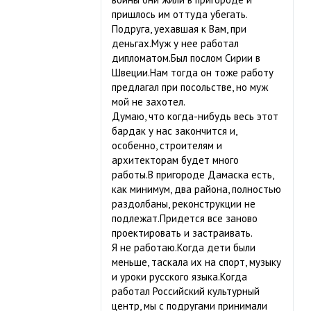
пришлось им оттуда убегать.
Подруга, уехавшая к Вам, при
деньгах.Муж у нее работал
дипломатом.Был послом Сирии в
Швеции.Нам тогда он тоже работу
предлагал при посольстве, но муж
мой не захотел.
Думаю, что когда-нибудь весь этот
бардак у нас закончится и,
особенно, строителям и
архитекторам будет много
работы.В пригороде Дамаска есть,
как минимум, два района, полностью
раздолбаны, реконструкции не
подлежат.Придется все заново
проектировать и застраивать.
Я не работаю.Когда дети были
меньше, таскала их на спорт, музыку
и уроки русского языка.Когда
работал Российский культурный
центр, мы с подругами принимали