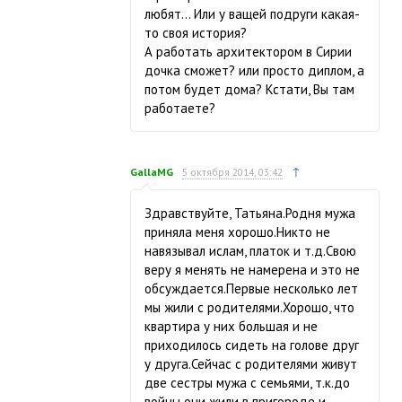
любят… Или у ващей подруги какая-
то своя история?
А работать архитектором в Сирии
дочка сможет? или просто диплом, а
потом будет дома? Кстати, Вы там
работаете?
↑
GallaMG
5 октября 2014, 03:42
Здравствуйте, Татьяна.Родня мужа
приняла меня хорошо.Никто не
навязывал ислам, платок и т.д.Свою
веру я менять не намерена и это не
обсуждается.Первые несколько лет
мы жили с родителями.Хорошо, что
квартира у них большая и не
приходилось сидеть на голове друг
у друга.Сейчас с родителями живут
две сестры мужа с семьями, т.к.до
войны они жили в пригороде и