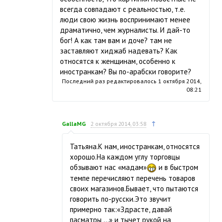
всегда совпадают с реальностью, т.е.
люди свою жизнь воспринимают менее
драматично, чем журналисты. И дай-то
бог! А как там вам и доче? там не
заставляют хиджаб надевать? Как
относятся к женщинам, особенно к
иностранкам? Вы по-арабски говорите?
Последний раз редактировалось
1 октября 2014,
08:21
↑
GallaMG
2 октября 2014, 03:58
Татьяна.К нам, иностранкам, относятся
хорошо.На каждом углу торговцы
обзывают нас «мадам»
и в быстром
темпе перечисляют перечень товаров
своих магазинов.Бывает, что пытаются
говорить по-русски.Это звучит
примерно так:«Здрасте, давай
пасматры ...» и тычет рукой на