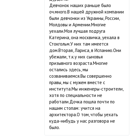
Девчонок наших раньше было
оч.много.В нашей дружной компании
были девчонки из Украины, России,
Молдовы и Армении.Многие
уехали.Моя лучшая подруга
Катерина, она москвичка, уехала в
Стокгольм.У них там имеется
дом.Вторая, Лариса, в Испанию.Они
убежали, т.к.у них сыновья
призывного возраста.Многие
остались здесь, мы
созваниваемся.Вы совершенно
правы, мы с мужем вместе с
института.Мы инженеры-строители,
хотя по специальности не
работали.Дочка пошла почти по
нашим стопам: учится на
архитектора.О том, чтобы уехать
куда-нибудь у нас разговора не
было.