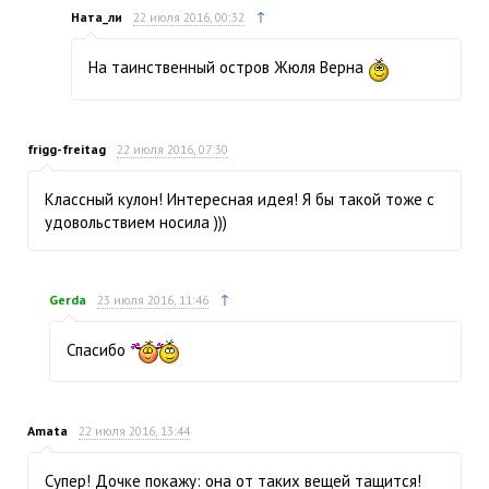
↑
Ната_ли
22 июля 2016, 00:32
На таинственный остров Жюля Верна
frigg-freitag
22 июля 2016, 07:30
Классный кулон! Интересная идея! Я бы такой тоже с
удовольствием носила )))
↑
Gerda
23 июля 2016, 11:46
Спасибо
Amata
22 июля 2016, 13:44
Супер! Дочке покажу: она от таких вещей тащится!