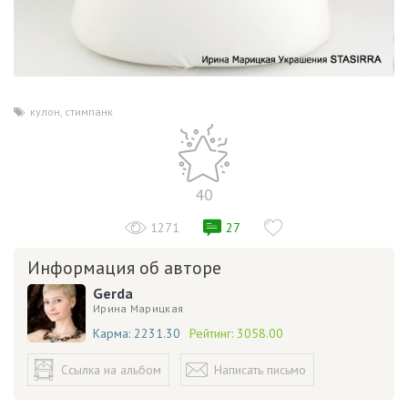
кулон
,
стимпанк
40
1271
27
Информация об авторе
Gerda
Ирина Марицкая
Карма:
2231.30
Рейтинг:
3058.00
Ссылка на альбом
Написать письмо