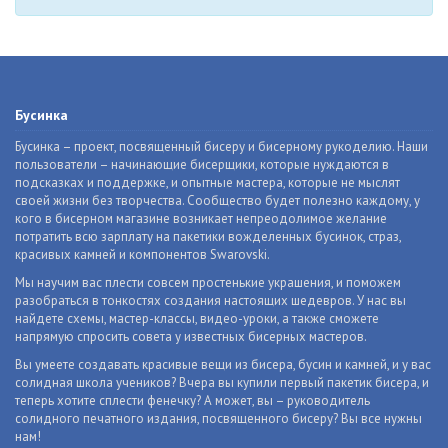
Бусинка
Бусинка – проект, посвященный бисеру и бисерному рукоделию. Наши
пользователи – начинающие бисерщики, которые нуждаются в
подсказках и поддержке, и опытные мастера, которые не мыслят
своей жизни без творчества. Сообщество будет полезно каждому, у
кого в бисерном магазине возникает непреодолимое желание
потратить всю зарплату на пакетики вожделенных бусинок, страз,
красивых камней и компонентов Swarovski.
Мы научим вас плести совсем простенькие украшения, и поможем
разобраться в тонкостях создания настоящих шедевров. У нас вы
найдете схемы, мастер-классы, видео-уроки, а также сможете
напрямую спросить совета у известных бисерных мастеров.
Вы умеете создавать красивые вещи из бисера, бусин и камней, и у вас
солидная школа учеников? Вчера вы купили первый пакетик бисера, и
теперь хотите сплести фенечку? А может, вы – руководитель
солидного печатного издания, посвященного бисеру? Вы все нужны
нам!