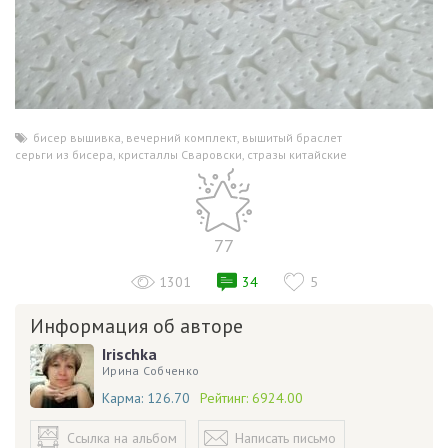
бисер вышивка
,
вечерний комплект
,
вышитый браслет
,
серьги из бисера
,
кристаллы Сваровски
,
стразы китайские
77
1301
34
5
Информация об авторе
Irischka
Ирина Собченко
Карма:
126.70
Рейтинг:
6924.00
Ссылка на альбом
Написать письмо