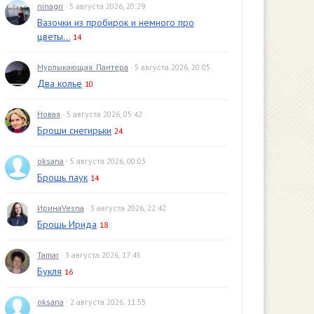
ninagri
· 5 августа 2026, 20:29
Вазочки из пробирок и немного про
цветы...
14
Мурлыкающая_Пантера
· 5 августа 2026, 20:05
Два колье
10
Новая
· 5 августа 2026, 05:42
Броши снегирьки
24
oksana
· 5 августа 2026, 00:03
Брошь паук
14
ИринаVesna
· 3 августа 2026, 22:42
Брошь Ирида
18
Tamar
· 3 августа 2026, 17:45
Букля
16
oksana
· 2 августа 2026, 11:55