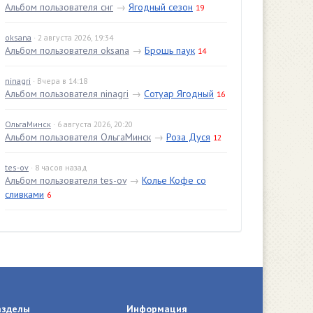
Альбом пользователя снг
→
Ягодный сезон
19
oksana
· 2 августа 2026, 19:34
Альбом пользователя oksana
→
Брошь паук
14
ninagri
· Вчера в 14:18
Альбом пользователя ninagri
→
Сотуар Ягодный
16
ОльгаМинск
· 6 августа 2026, 20:20
Альбом пользователя ОльгаМинск
→
Роза Дуся
12
tes-ov
· 8 часов назад
Альбом пользователя tes-ov
→
Колье Кофе со
сливками
6
азделы
Информация