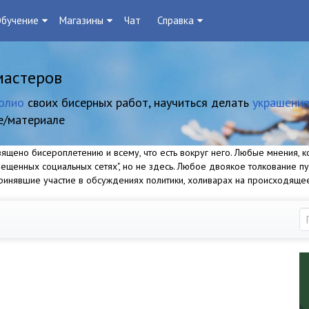
бучение
Магазины
Чат
Справка
мастеров
олио
своих бисерных работ, научиться делать
украшение
е/материале
щено бисероплетению и всему, что есть вокруг него. Любые мнения, ко
прещенных социальных сетях", но не здесь. Любое двоякое толкование п
 принявшие участие в обсуждениях политики, холиварах на происходяще
1