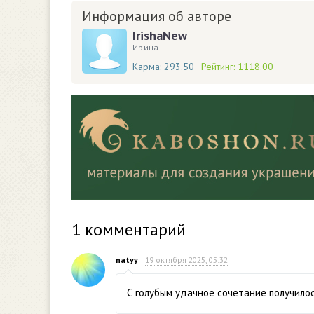
Информация об авторе
IrishaNew
Ирина
Карма:
293.50
Рейтинг:
1118.00
1
комментарий
natyy
19 октября 2025, 05:32
С голубым удачное сочетание получило