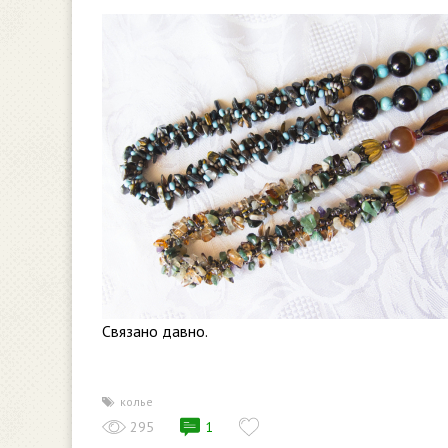
Связано давно.
колье
295
1