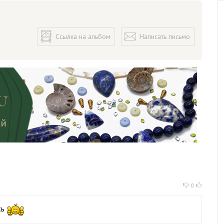
Ссылка на альбом
Написать письмо
0
сь