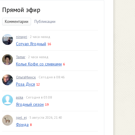
Прямой эфир
Комментарии
Публикации
ninagri
· 2 часа назад
Сотуар Ягодный
16
Tamar
· 2 часа назад
Колье Кофе со сливками
6
ОльгаМинск
· Сегодня в 08:46
Роза Дуся
12
aska
· Сегодня в 03:08
Ягодный сезон
19
igel_ej
· 5 августа 2026, 21:40
Фрида
8