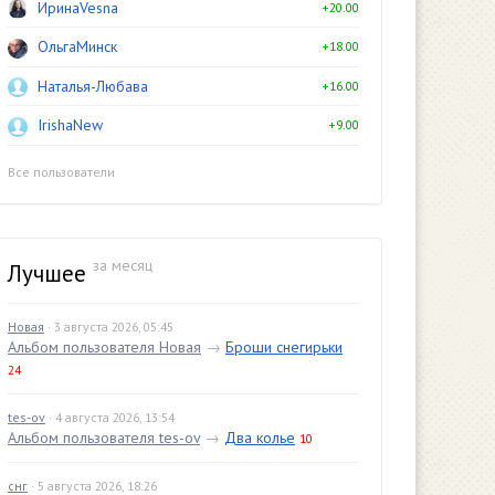
ИринаVesna
+20.00
ОльгаМинск
+18.00
Наталья-Любава
+16.00
IrishaNew
+9.00
Все пользователи
за месяц
Лучшее
Новая
· 3 августа 2026, 05:45
Альбом пользователя Новая
→
Броши снегирьки
24
tes-ov
· 4 августа 2026, 13:54
Альбом пользователя tes-ov
→
Два колье
10
снг
· 5 августа 2026, 18:26