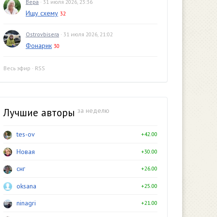
Вера
· 31 июля 2026, 23:36
Ищу схему
32
Ostrovbisera
· 31 июля 2026, 21:02
Фонарик
30
Весь эфир
·
RSS
Лучшие авторы
за неделю
tes-ov
+42.00
Новая
+30.00
снг
+26.00
oksana
+25.00
ninagri
+21.00