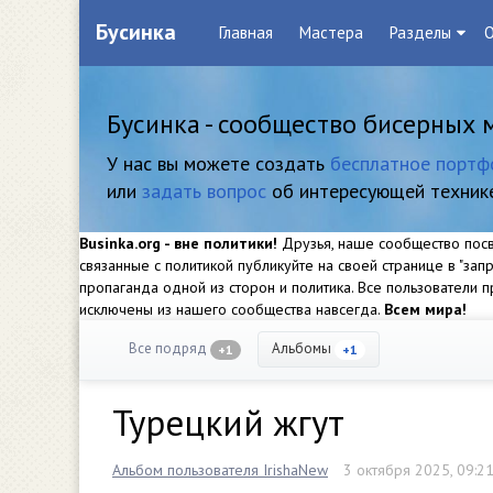
Бусинка
Главная
Мастера
Разделы
О
Бусинка - сообщество бисерных 
У нас вы можете создать
бесплатное портф
или
задать вопрос
об интересующей техник
Businka.org - вне политики!
Друзья, наше сообщество посвя
связанные с политикой публикуйте на своей странице в "за
пропаганда одной из сторон и политика. Все пользователи
исключены из нашего сообщества навсегда.
Всем мира!
Все подряд
Альбомы
+1
+1
Турецкий жгут
Альбом пользователя IrishaNew
3 октября 2025, 09:2